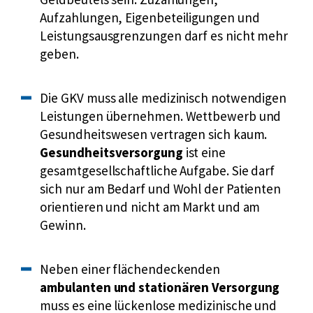
d
i
Aufzahlungen, Eigenbeteiligungen und
e
c
Leistungsausgrenzungen darf es nicht mehr
r
h
geben.
t
e
s
r
i
Die GKV muss alle medizinisch notwendigen
u
c
Leistungen übernehmen. Wettbewerb und
n
h
Gesundheitswesen vertragen sich kaum.
g
z
Gesundheitsversorgung
ist eine
u
gesamtgesellschaftliche Aufgabe. Sie darf
k
sich nur am Bedarf und Wohl der Patienten
ü
orientieren und nicht am Markt und am
n
Gewinn.
f
t
i
Neben einer flächendeckenden
g
ambulanten und stationären Versorgung
f
muss es eine lückenlose medizinische und