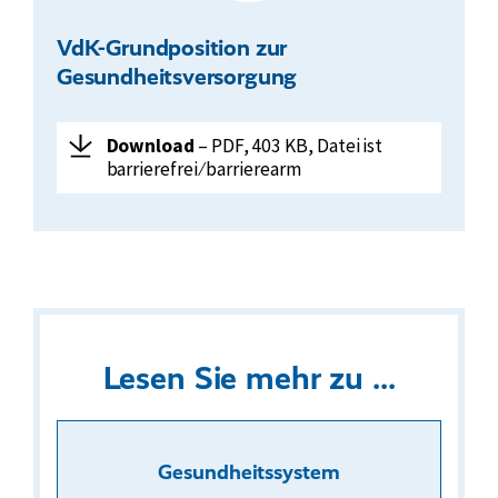
VdK-Grundposition zur
Gesundheitsversorgung
Herunterladen:
VdK-
Download
– PDF, 403 KB, Datei ist
Grundposition
barrierefrei ⁄ barrierearm
zur
Gesundheitsversorgung
Lesen Sie mehr zu ...
Gesundheitssystem