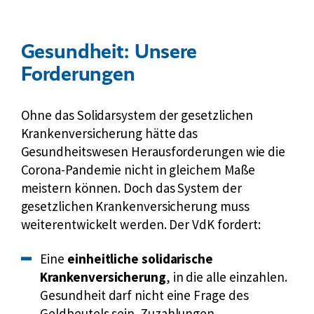
d
Karussell
z
h
l
e
Gesundheit: Unsere
i
i
Forderungen
c
t
h
s
r
e
Ohne das Solidarsystem der gesetzlichen
e
K
Krankenversicherung hätte das
f
r
Gesundheitswesen Herausforderungen wie die
o
a
Corona-Pandemie nicht in gleichem Maße
r
n
meistern können. Doch das System der
m
k
gesetzlichen Krankenversicherung muss
:
e
weiterentwickelt werden. Der VdK fordert:
D
n
a
v
Eine
einheitliche solidarische
s
e
Krankenversicherung
, in die alle einzahlen.
ä
r
Gesundheit darf nicht eine Frage des
n
s
Geldbeutels sein. Zuzahlungen,