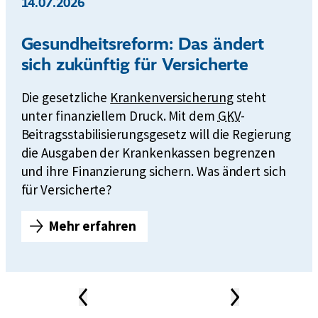
14.07.2026
Gesundheitsreform: Das ändert
sich zukünftig für Versicherte
Die gesetzliche
Krankenversicherung
steht
k
unter finanziellem Druck. Mit dem
GKV
-
u
Beitragsstabilisierungsgesetz will die Regierung
r
die Ausgaben der Krankenkassen begrenzen
z
und ihre Finanzierung sichern. Was ändert sich
f
für Versicherte?
ü
Mehr erfahren
r
G
G
e
e
s
s
u
Vorheriger
Nächster
e
n
Inhalt
Inhalt
News-
t