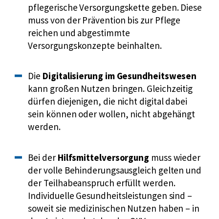
ü
pflegerische Versorgungskette geben. Diese
r
muss von der Prävention bis zur Pflege
V
reichen und abgestimmte
e
Versorgungskonzepte beinhalten.
r
s
Die
Digitalisierung im Gesundheitswesen
i
kann großen Nutzen bringen. Gleichzeitig
c
dürfen diejenigen, die nicht digital dabei
h
sein können oder wollen, nicht abgehängt
e
werden.
r
t
e
Bei der
Hilfsmittelversorgung
muss wieder
der volle Behinderungsausgleich gelten und
der Teilhabeanspruch erfüllt werden.
Individuelle Gesundheitsleistungen sind –
soweit sie medizinischen Nutzen haben – in