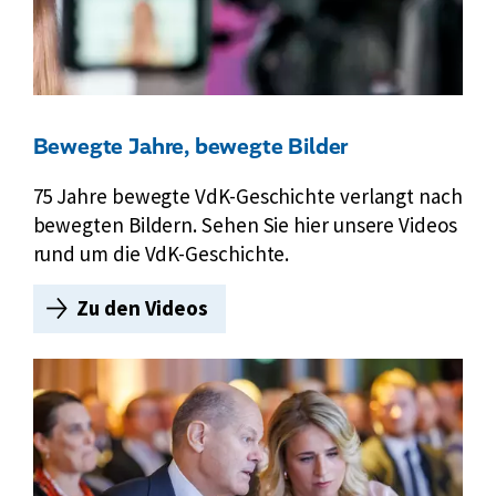
n
e
n
e
r
Bewegte Jahre, bewegte Bilder
i
n
75 Jahre bewegte VdK-Geschichte verlangt nach
n
bewegten Bildern. Sehen Sie hier unsere Videos
e
rund um die VdK-Geschichte.
r
n
Zu den Videos
B
s
e
i
w
c
e
h
g
a
t
n
e
i