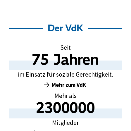
Der VdK
Seit
75
Jahren
75
im Einsatz für soziale Gerechtigkeit.
Mehr zum VdK
Mehr als
2300000
2300000
Mitglieder