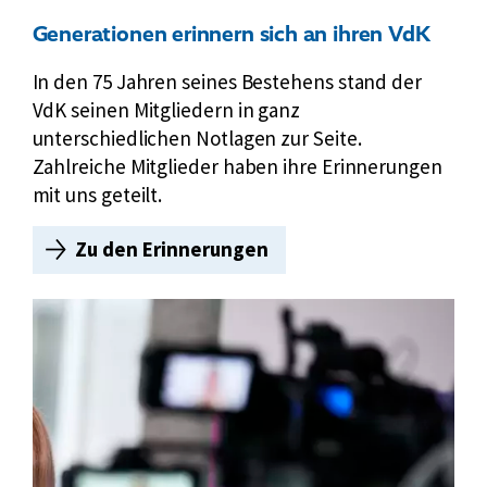
n
Generationen erinnern sich an ihren VdK
d
G
In den 75 Jahren seines Bestehens stand der
r
VdK seinen Mitgliedern in ganz
u
unterschiedlichen Notlagen zur Seite.
ß
Zahlreiche Mitglieder haben ihre Erinnerungen
b
mit uns geteilt.
o
t
Zu den Erinnerungen
G
s
e
c
n
h
e
a
r
f
a
t
t
e
i
n
o