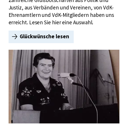
s
Justiz, aus Verbänden und Vereinen, von VdK-
h
Ehrenamtlern und VdK-Mitgliedern haben uns
e
erreicht. Lesen Sie hier eine Auswahl.
u
t
Glückwünsche lesen
G
e
l
ü
c
k
w
ü
n
s
c
h
e
u