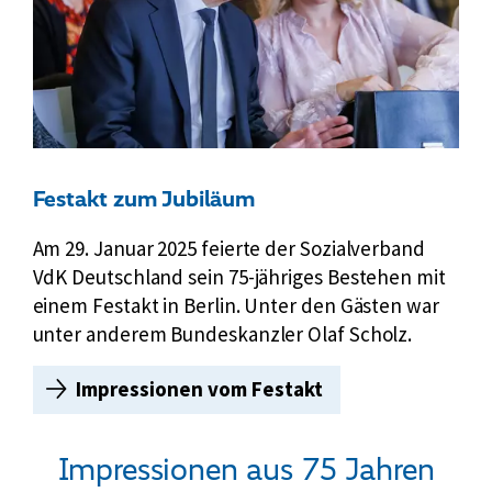
J
h
a
r
h
e
r
n
e
V
,
d
b
K
Festakt zum Jubiläum
e
w
Am 29. Januar 2025 feierte der Sozialverband
e
VdK Deutschland sein 75-jähriges Bestehen mit
g
einem Festakt in Berlin. Unter den Gästen war
t
unter anderem Bundeskanzler Olaf Scholz.
e
B
Impressionen vom Festakt
F
i
e
l
s
d
Impressionen aus 75 Jahren
t
e