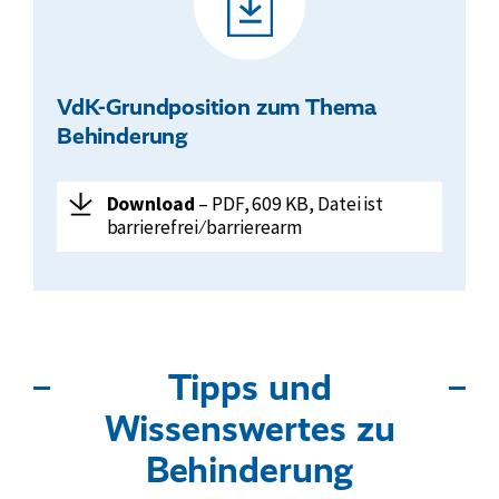
e
Behinderung
VdK-Grundposition zum Thema
Behinderung
Herunterladen:
VdK-
Download
– PDF, 609 KB, Datei ist
Grundposition
barrierefrei ⁄ barrierearm
zum
Thema
Behinderung
Tipps und
Wissenswertes zu
Behinderung