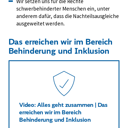
r
Wir setzen uns für die Rechte
I
schwerbehinderter Menschen ein, unter
n
anderem dafür, dass die Nachteilsausgleiche
k
ausgeweitet werden.
l
u
Das erreichen wir im Bereich
s
Behinderung und Inklusion
i
o
n
d
e
n
A
r
Video: Alles geht zusammen | Das
b
erreichen wir im Bereich
e
Behinderung und Inklusion
i