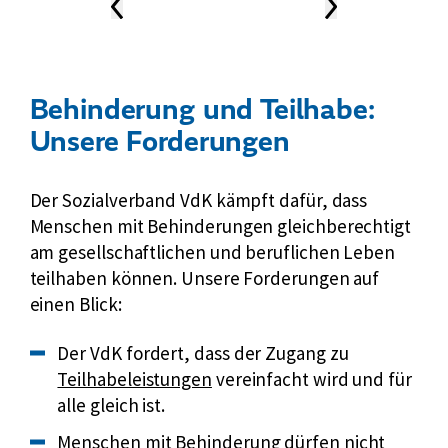
Vorheriger
Nächster
Inhalt
Inhalt
k
News-
Karussell
r
ä
f
Behinderung und Teilhabe:
t
Unsere Forderungen
e
m
a
Der Sozialverband VdK kämpft dafür, dass
n
Menschen mit Behinderungen gleichberechtigt
g
am gesellschaftlichen und beruflichen Leben
e
teilhaben können. Unsere Forderungen auf
l
einen Blick:
t
r
Externer
Der VdK fordert, dass der Zugang zu
o
Link:
Teilhabeleistungen
vereinfacht wird und für
t
alle gleich ist.
z
Menschen mit Behinderung dürfen nicht