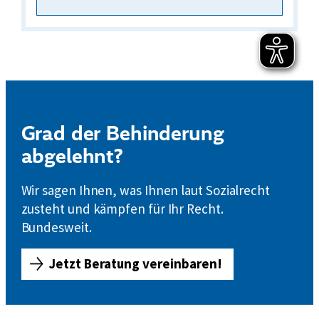
t
e
i
l
s
a
u
Grad der Behinderung
s
g
abgelehnt?
l
e
Wir sagen Ihnen, was Ihnen laut Sozialrecht
i
zusteht und kämpfen für Ihr Recht.
c
Bundesweit.
h
e
Jetzt Beratung vereinbaren!
G
r
a