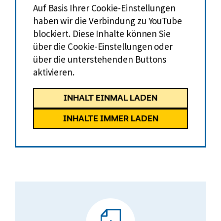
t
Auf Basis Ihrer Cookie-Einstellungen
s
haben wir die Verbindung zu YouTube
m
blockiert. Diese Inhalte können Sie
a
über die Cookie-Einstellungen oder
r
über die unterstehenden Buttons
k
aktivieren.
t
s
INHALT EINMAL LADEN
t
ä
INHALTE IMMER LADEN
r
k
e
n
w
VdK-
ü
Grundposition
r
zum
d
Thema