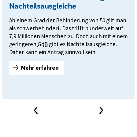
Nachteilsausgleiche
Ab einem
Grad der Behinderung
von 50 gilt man
als schwerbehindert. Das trifft bundesweit auf
7,9 Millionen Menschen zu. Doch auch mit einem
k
geringeren
GdB
gibt es Nachteilsausgleiche.
u
Daher kann ein Antrag sinnvoll sein.
r
Mehr erfahren
z
A
f
u
ü
c
r
h
G
e
r
i
Vorheriger
Nächster
Inhalt
Inhalt
a
n
News-
d
Karussell
G
d
d