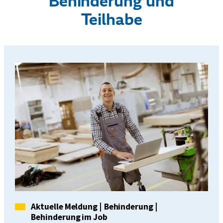
Behinderung und
Teilhabe
Kategorie
Aktuelle Meldung
|
Behinderung
|
Behinderung im Job