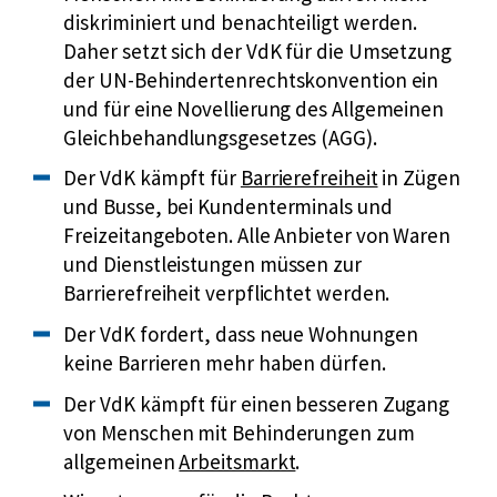
P
diskriminiert und benachteiligt werden.
o
Daher setzt sich der VdK für die Umsetzung
t
der UN-Behindertenrechtskonvention ein
e
und für eine Novellierung des Allgemeinen
n
Gleichbehandlungsgesetzes (AGG).
z
i
Externer
Der VdK kämpft für
Barrierefreiheit
in Zügen
a
Link:
und Busse, bei Kundenterminals und
l
Freizeitangeboten. Alle Anbieter von Waren
:
und Dienstleistungen müssen zur
W
Barrierefreiheit verpflichtet werden.
a
Der VdK fordert, dass neue Wohnungen
r
u
keine Barrieren mehr haben dürfen.
m
Der VdK kämpft für einen besseren Zugang
m
von Menschen mit Behinderungen zum
e
Externer
allgemeinen
Arbeitsmarkt
.
h
Link: