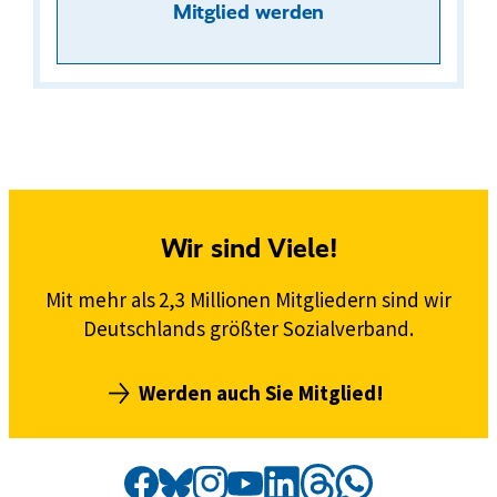
Mitglied werden
Wir sind Viele!
Mit mehr als 2,3 Millionen Mitgliedern sind wir
Deutschlands größter Sozialverband.
Werden auch Sie Mitglied!
Social
Externer
VdK
Externer
VdK
Externer
VdK
Externer
VdK
Externer
VdK
Externer
VdK
Externer
VdK
Media
Link:
Link:
Link: