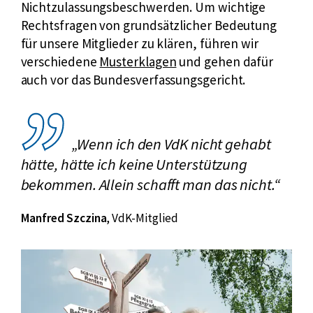
Nichtzulassungsbeschwerden. Um wichtige
e
Rechtsfragen von grundsätzlicher Bedeutung
r
für unsere Mitglieder zu klären, führen wir
L
E
verschiedene
Musterklagen
und gehen dafür
i
x
auch vor das Bundesverfassungsgericht.
n
t
k
e
:
r
„Wenn ich den VdK nicht gehabt
n
hätte, hätte ich keine Unterstützung
e
bekommen. Allein schafft man das nicht.“
r
L
Manfred Szczina
,
VdK-Mitglied
i
n
k
: