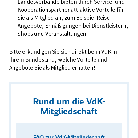
Landesverbände bieten durch Service- und
Kooperationspartner attraktive Vorteile für
Sie als Mitglied an, zum Beispiel Reise-
Angebote, Ermäßigungen bei Dienstleistern,
Shops und Veranstaltungen.
E
Bitte erkundigen Sie sich direkt beim
VdK in
x
Ihrem Bundesland
, welche Vorteile und
t
Angebote Sie als Mitglied erhalten!
e
r
n
e
Rund um die VdK-
r
Mitgliedschaft
L
i
n
FAQ zur VdK-Mitgliedschaft