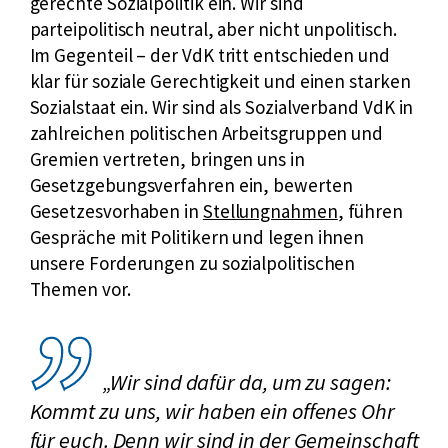
gerechte Sozialpolitik ein. Wir sind
parteipolitisch neutral, aber nicht unpolitisch.
Im Gegenteil – der VdK tritt entschieden und
klar für soziale Gerechtigkeit und einen starken
Sozialstaat ein. Wir sind als Sozialverband VdK in
zahlreichen politischen Arbeitsgruppen und
Gremien vertreten, bringen uns in
Gesetzgebungsverfahren ein, bewerten
E
Gesetzesvorhaben in
Stellungnahmen
, führen
x
Gespräche mit Politikern und legen ihnen
t
unsere Forderungen zu sozialpolitischen
e
Themen vor.
r
n
e
„Wir sind dafür da, um zu sagen:
r
Kommt zu uns, wir haben ein offenes Ohr
L
für euch. Denn wir sind in der Gemeinschaft
i