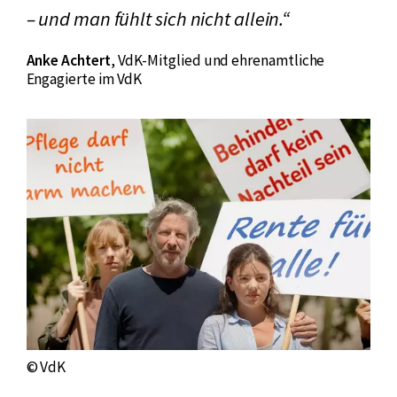
– und man fühlt sich nicht allein.“
n
k
Anke Achtert
,
VdK-Mitglied und ehrenamtliche
:
Engagierte im VdK
© VdK