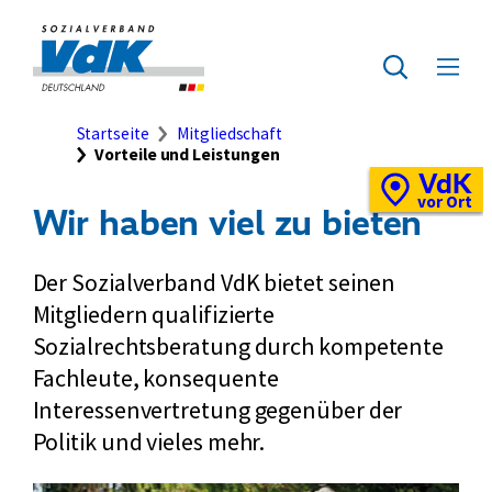
Direkt
zum
Zur
Seiteninhalt
Startseite
Zur
Menü
springen
des
ausklap
Suche
Brotkrumennavigation
Startseite
Mitgliedschaft
Vorteile und Leistungen
VdK
Schnellzugriff
Vor-
vor Ort
Wir haben viel zu bieten
Ort-
Standortkarte
Der Sozialverband VdK bietet seinen
Mitgliedern qualifizierte
Sozialrechtsberatung durch kompetente
Fachleute, konsequente
Interessenvertretung gegenüber der
Politik und vieles mehr.