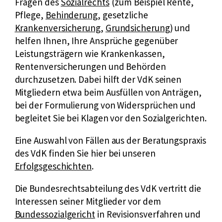
E
Fragen des
Sozialrechts
(zum Beispiel Rente,
x
Pflege,
Behinderung
, gesetzliche
t
Krankenversicherung
,
Grundsicherung
) und
e
helfen Ihnen, Ihre Ansprüche gegenüber
r
Leistungsträgern wie Krankenkassen,
n
Rentenversicherungen und Behörden
e
durchzusetzen. Dabei hilft der VdK seinen
r
Mitgliedern etwa beim Ausfüllen von Anträgen,
L
bei der Formulierung von Widersprüchen und
i
begleitet Sie bei Klagen vor den Sozialgerichten.
n
Eine Auswahl von Fällen aus der Beratungspraxis
k
E
des VdK finden Sie hier bei unseren
:
x
Erfolgsgeschichten
.
t
Die Bundesrechtsabteilung des VdK vertritt die
e
Interessen seiner Mitglieder vor dem
r
Bundessozialgericht
in Revisionsverfahren und
n