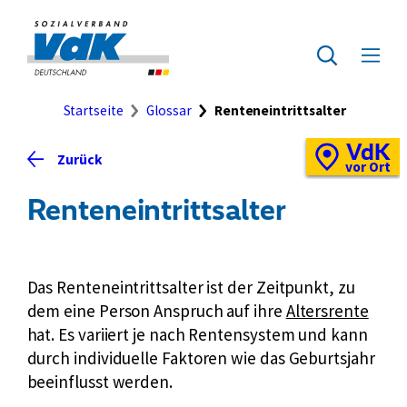
Direkt
zum
Zur
Seiteninhalt
Startseite
Zur
Menü
springen
des
ausklap
Suche
Brotkrumennavigation
Startseite
Glossar
Renteneintrittsalter
VdK
Schnellzugriff
Zurück
Vor-
vor Ort
Ort-
Renteneintrittsalter
Standortkarte
Das Renteneintrittsalter ist der Zeitpunkt, zu
dem eine Person Anspruch auf ihre
Altersrente
hat. Es variiert je nach Rentensystem und kann
durch individuelle Faktoren wie das Geburtsjahr
beeinflusst werden.