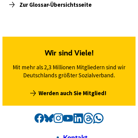
Zur Glossar-Übersichtsseite
Wir sind Viele!
Mit mehr als 2,3 Millionen Mitgliedern sind wir
Deutschlands größter Sozialverband.
Werden auch Sie Mitglied!
Social
Externer
VdK
Externer
VdK
Externer
VdK
Externer
VdK
Externer
VdK
Externer
VdK
Externer
VdK
Media
Link:
Link:
Link:
Link:
Link:
Link:
auf
Link:
auf
auf
auf
auf
auf
auf
Kanäle
Threads
Facebook
Instagram
Bluesky
LinkedIn
Whatsapp
YouTube
Footer
Meta-
Kontakt