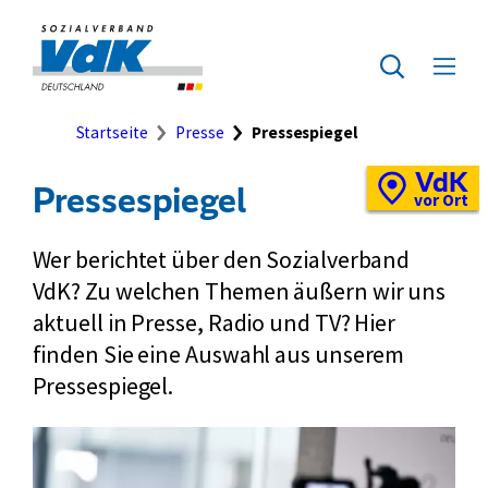
Direkt
zum
Zur
Seiteninhalt
Startseite
Zur
Menü
springen
des
ausklap
Suche
Brotkrumennavigation
Startseite
Presse
Pressespiegel
VdK
Schnellzugriff
Pressespiegel
Vor-
vor Ort
Ort-
Standortkarte
Wer berichtet über den Sozialverband
VdK? Zu welchen Themen äußern wir uns
aktuell in Presse, Radio und TV? Hier
finden Sie eine Auswahl aus unserem
Pressespiegel.