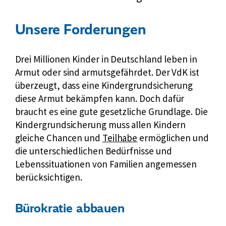
i
g
Unsere Forderungen
g
e
l
Drei Millionen Kinder in Deutschland leben in
k
Armut oder sind armutsgefährdet. Der VdK ist
o
überzeugt, dass eine Kindergrundsicherung
w
diese Armut bekämpfen kann. Doch dafür
,
braucht es eine gute gesetzliche Grundlage. Die
w
Kindergrundsicherung muss allen Kindern
i
gleiche Chancen und
Teilhabe
ermöglichen und
e
die unterschiedlichen Bedürfnisse und
b
Lebenssituationen von Familien angemessen
e
berücksichtigen.
k
ä
m
Bürokratie abbauen
p