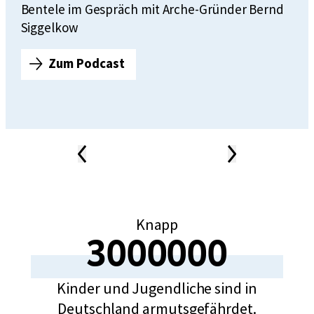
Bentele im Gespräch mit Arche-Gründer Bernd
Siggelkow
Zum Podcast
F
o
l
g
e
Vorheriger
Nächster
4
Inhalt
Inhalt
News-
5
Karussell
:
B
Knapp
e
3000000
r
3000000
n
d
Kinder und Jugendliche sind in
S
Deutschland armutsgefährdet.