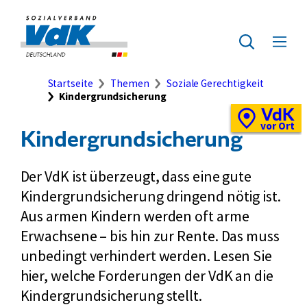
Direkt
zum
Zur
Seiteninhalt
Startseite
Zur
Menü
springen
des
ausklap
Suche
Brotkrumennavigation
Startseite
Themen
Soziale Gerechtigkeit
Kindergrundsicherung
VdK
Schnellzugriff
Vor-
vor Ort
Kindergrundsicherung
Ort-
Standortkarte
Der VdK ist überzeugt, dass eine gute
Kindergrundsicherung dringend nötig ist.
Aus armen Kindern werden oft arme
Erwachsene – bis hin zur Rente. Das muss
unbedingt verhindert werden. Lesen Sie
hier, welche Forderungen der VdK an die
Kindergrundsicherung stellt.