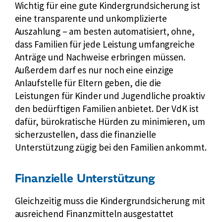
f
Wichtig für eine gute Kindergrundsicherung ist
e
eine transparente und unkomplizierte
n
Auszahlung – am besten automatisiert, ohne,
w
dass Familien für jede Leistung umfangreiche
i
Anträge und Nachweise erbringen müssen.
r
Außerdem darf es nur noch eine einzige
K
Anlaufstelle für Eltern geben, die die
i
Leistungen für Kinder und Jugendliche proaktiv
n
den bedürftigen Familien anbietet. Der VdK ist
d
dafür, bürokratische Hürden zu minimieren, um
e
sicherzustellen, dass die finanzielle
r
Unterstützung zügig bei den Familien ankommt.
a
r
m
Finanzielle Unterstützung
u
t
Gleichzeitig muss die Kindergrundsicherung mit
?
ausreichend Finanzmitteln ausgestattet