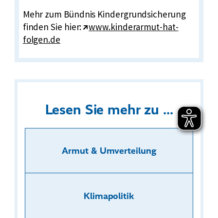
r
Mehr zum Bündnis Kindergrundsicherung
n
E
finden Sie hier:
www.kinderarmut-hat-
e
x
folgen.de
r
t
L
e
i
r
n
n
k
e
:
Lesen Sie mehr zu ...
r
L
i
Armut & Umverteilung
n
k
:
Klimapolitik