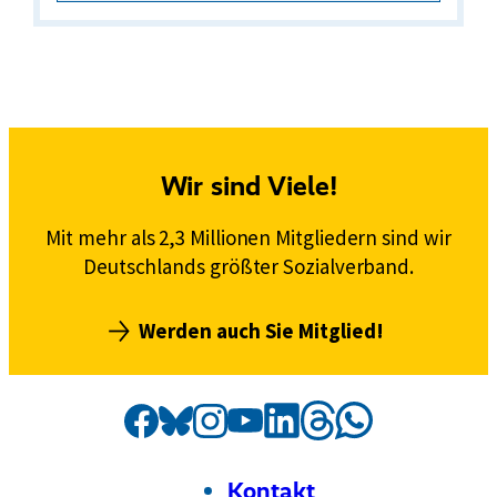
Wir sind Viele!
Mit mehr als 2,3 Millionen Mitgliedern sind wir
Deutschlands größter Sozialverband.
Werden auch Sie Mitglied!
Social
Externer
VdK
Externer
VdK
Externer
VdK
Externer
VdK
Externer
VdK
Externer
VdK
Externer
VdK
Media
Link:
Link:
Link:
Link:
Link:
Link:
auf
Link:
auf
auf
auf
auf
auf
auf
Kanäle
Threads
Facebook
Instagram
Bluesky
LinkedIn
Whatsapp
YouTube
Footer
Meta-
Kontakt