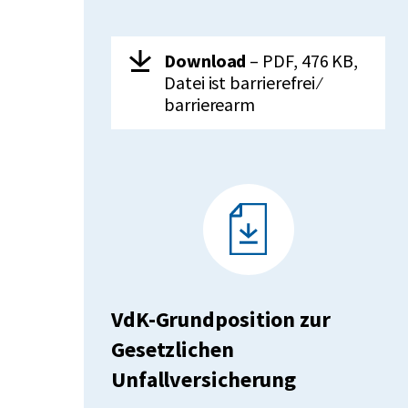
Herunterladen:
VdK-
Download
– PDF, 476 KB,
Grundposition
Datei ist barrierefrei ⁄
zum
barrierearm
Thema
Armut
VdK-Grundposition zur
Gesetzlichen
Unfallversicherung