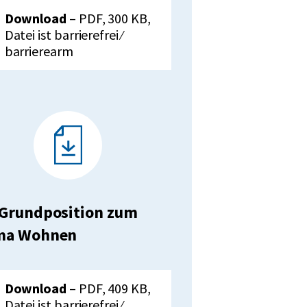
unterladen:
VdK-
Download
– PDF, 300 KB,
Grundposition
Datei ist barrierefrei ⁄
zu
barrierearm
Klima-
und
Umweltgerechtigkeit
Grundposition zum
ma Wohnen
unterladen:
VdK-
Download
– PDF, 409 KB,
Grundposition
Datei ist barrierefrei ⁄