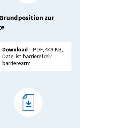
Grundposition zur
ge
unterladen:
VdK-
Download
– PDF, 449 KB,
Grundposition
Datei ist barrierefrei ⁄
zur
barrierearm
Pflege