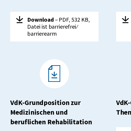
Herunterladen:
VdK-
Her
Download
– PDF, 532 KB,
Grundposition
Datei ist barrierefrei ⁄
zum
barrierearm
Thema
Familien
VdK-Grundposition zur
VdK-
Medizinischen und
Them
beruflichen Rehabilitation