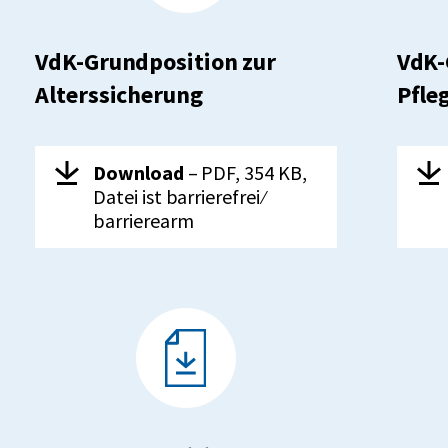
VdK-Grundposition zur
VdK-
Alterssicherung
Pfle
Herunterladen:
VdK-
Her
Download
– PDF, 354 KB,
Grundposition
Datei ist barrierefrei ⁄
zur
barrierearm
Alterssicherung