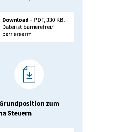
unterladen:
VdK-
Download
– PDF, 330 KB,
Grundposition
Datei ist barrierefrei ⁄
zum
barrierearm
Thema
Frauen,
Mai
2023
Grundposition zum
a Steuern