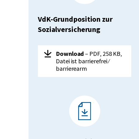
VdK-Grundposition zur
Sozialversicherung
Herunterladen:
VdK-
Download
– PDF, 258 KB,
Grundposition
Datei ist barrierefrei ⁄
zur
barrierearm
Sozialversicherung