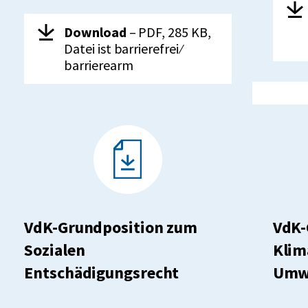
Her
Herunterladen:
VdK-
Download
– PDF, 285 KB,
Grundposition
Datei ist barrierefrei ⁄
zur
barrierearm
Medizinischen
und
beruflichen
Rehabilitation
VdK-Grundposition zum
VdK-
Sozialen
Klim
Entschädigungsrecht
Umwe