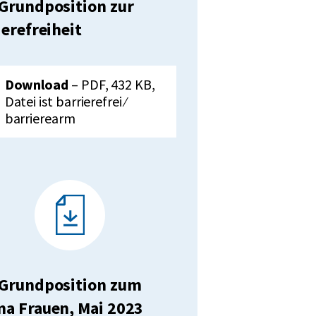
Grundposition zur
ierefreiheit
unterladen:
VdK-
Download
– PDF, 432 KB,
Grundposition
Datei ist barrierefrei ⁄
zur
barrierearm
Barrierefreiheit
Grundposition zum
a Frauen, Mai 2023