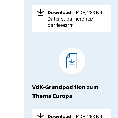
Herunterladen:
VdK-
Download
– PDF, 283 KB,
Grundposition
Datei ist barrierefrei ⁄
zur
barrierearm
Gesetzlichen
Unfallversicherung
VdK-Grundposition zum
Thema Europa
Herunterladen:
VdK-
Download
– PDF, 263 KB,