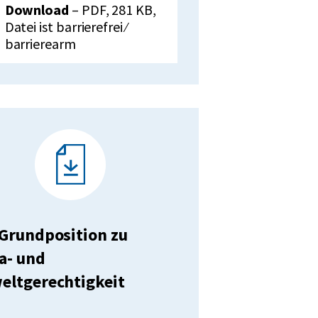
unterladen:
VdK-
Download
– PDF, 281 KB,
Grundposition
Datei ist barrierefrei ⁄
zum
barrierearm
Thema
Steuern
Grundposition zu
a- und
ltgerechtigkeit