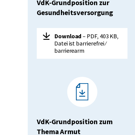
VdK-Grundposition zur
Gesundheitsversorgung
Herunterladen:
VdK-
Download
– PDF, 403 KB,
Grundposition
Datei ist barrierefrei ⁄
zur
barrierearm
Gesundheitsversor
VdK-Grundposition zum
Thema Armut