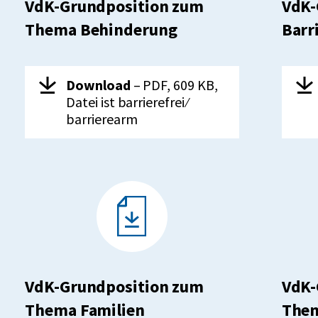
VdK-Grundposition zum
VdK-
Thema Behinderung
Barr
Herunterladen:
VdK-
Her
Download
– PDF, 609 KB,
Grundposition
Datei ist barrierefrei ⁄
zum
barrierearm
gung
Thema
Behinderung
VdK-Grundposition zum
VdK-
Thema Familien
Them