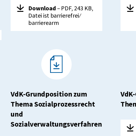
Herunterladen:
VdK-
Her
Download
– PDF, 243 KB,
Grundposition
Datei ist barrierefrei ⁄
zum
barrierearm
Sozialen
Entschädigungsrecht
VdK-Grundposition zum
VdK-
Thema Sozialprozessrecht
The
und
Sozialverwaltungsverfahren
Her