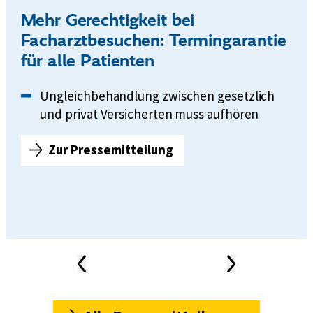
i
Mehr Gerechtigkeit bei
e
Facharztbesuchen: Termingarantie
r
für alle Patienten
e
n
Ungleichbehandlung zwischen gesetzlich
und privat Versicherten muss aufhören
Zur Pressemitteilung
M
e
h
r
G
e
r
Vorheriger
Nächster
Inhalt
Inhalt
e
News-
Karussell
c