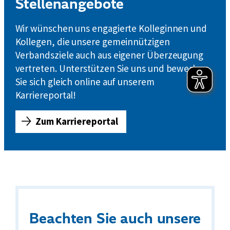
Stellenangebote
e
h
Wir wünschen uns engagierte Kolleginnen und
o
Kollegen, die unsere gemeinnützigen
f
Verbandsziele auch aus eigener Überzeugung
,
vertreten. Unterstützen Sie uns und bewerben
w
i
Sie sich gleich online auf unserem
e
Karriereportal!
k
ö
Zum Karriereportal
S
n
t
n
e
e
l
n
l
w
e
i
n
r
Beachten Sie auch unsere
a
V
n