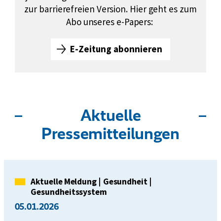
z
zur barrierefreien Version. Hier geht es zum
u
Abo unseres e-Papers:
?
E-Zeitung abonnieren
e
-
Z
e
i
Aktuelle
t
u
Pressemitteilungen
n
g
a
b
Kategorie
Aktuelle Meldung
|
Gesundheit
|
o
Gesundheitssystem
n
05.01.2026
n