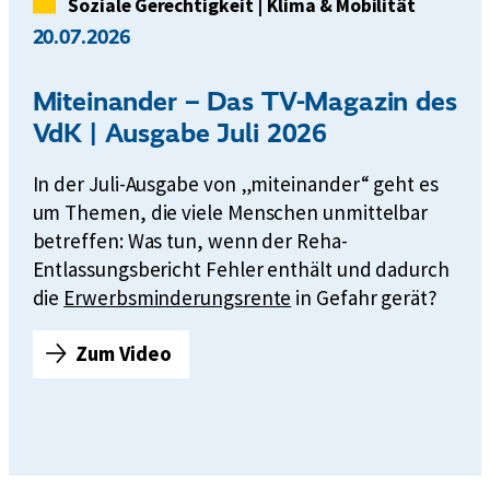
t
Kategorie
Soziale Gerechtigkeit
|
Klima & Mobilität
b
20.07.2026
e
s
Miteinander – Das TV-Magazin des
u
VdK | Ausgabe Juli 2026
c
h
In der Juli-Ausgabe von „miteinander“ geht es
e
um Themen, die viele Menschen unmittelbar
n
betreffen: Was tun, wenn der Reha-
:
Entlassungsbericht Fehler enthält und dadurch
T
die
Erwerbsminderungsrente
in Gefahr gerät?
e
r
Zum Video
m
M
i
i
n
t
g
e
a
i