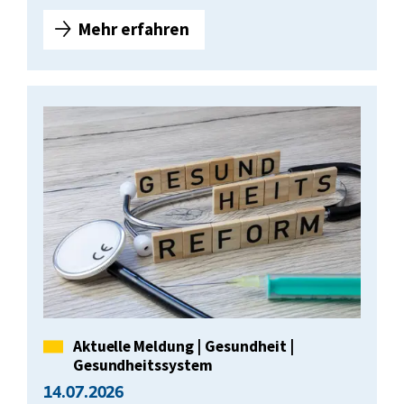
Mehr erfahren
F
a
c
h
k
r
ä
f
t
e
m
a
n
g
Kategorie
Aktuelle Meldung
|
Gesundheit
|
e
Gesundheitssystem
l
14.07.2026
t