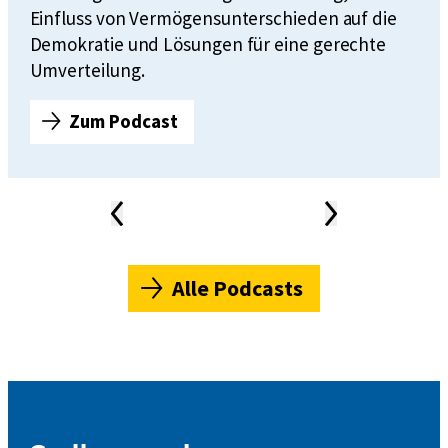
l
Einfluss von Vermögensunterschieden auf die
i
Demokratie und Lösungen für eine gerechte
2
Umverteilung.
0
2
Zum Podcast
F
6
o
l
g
Vorheriger
Nächster
Inhalt
Inhalt
e
News-
Karussell
4
6
Alle Podcasts
:
K
a
i
V
i