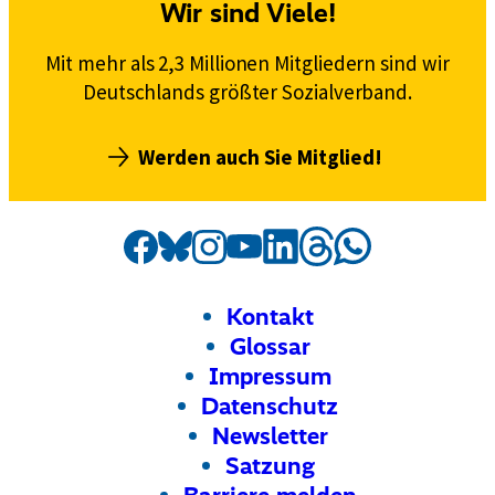
Wir sind Viele!
n
d
Mit mehr als 2,3 Millionen Mitgliedern sind wir
g
Deutschlands größter Sozialverband.
e
r
e
Werden auch Sie Mitglied!
c
h
t
Social
Externer
VdK
Externer
VdK
Externer
VdK
Externer
VdK
Externer
VdK
Externer
VdK
Externer
VdK
Media
Link:
Link:
Link:
e
Link:
Link:
Link:
auf
Link:
auf
auf
auf
auf
auf
auf
Kanäle
r
Threads
Facebook
Instagram
Bluesky
LinkedIn
Whatsapp
YouTube
Footer
Meta-
Kontakt
v
Navigation
Glossar
e
r
Impressum
t
Datenschutz
e
Newsletter
i
Satzung
l