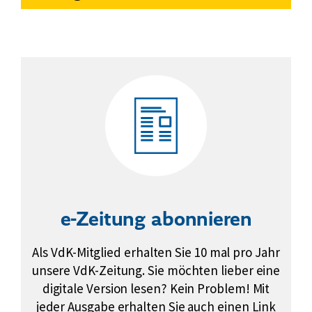
n
n
h
w
g
e
ü
:
r
r
W
t
d
a
e
e
s
k
o
m
m
t
a
u
e-Zeitung abonnieren
f
m
Als VdK-Mitglied erhalten Sie 10 mal pro Jahr
i
unsere VdK-Zeitung. Sie möchten lieber eine
c
digitale Version lesen? Kein Problem! Mit
h
jeder Ausgabe erhalten Sie auch einen Link