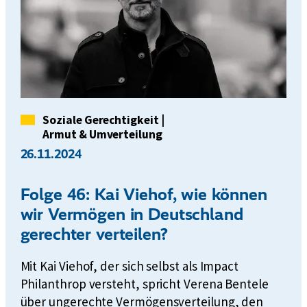
n
i
t
n
e
d
n
e
s
V
d
Kategorie
Soziale Gerechtigkeit
|
K
Armut & Umverteilung
|
26.11.2024
A
u
Folge 46: Kai Viehof, wie können
s
wir Vermögen in Deutschland
g
a
gerechter verteilen?
b
Mit Kai Viehof, der sich selbst als Impact
e
J
Philanthrop versteht, spricht Verena Bentele
u
über ungerechte Vermögensverteilung, den