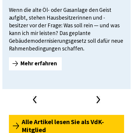
z
r
u
Wenn die alte Öl- oder Gasanlage den Geist
b
k
aufgibt, stehen Hausbesitzerinnen und -
e
ü
besitzer vor der Frage: Was soll rein — und was
i
n
kann ich mir leisten? Das geplante
t
f
Gebäudemodernisierungsgesetz soll dafür neue
s
t
Rahmenbedingungen schaffen.
m
i
a
g
Mehr erfahren
r
N
f
k
e
ü
t
u
r
s
e
V
t
H
e
Vorheriger
Nächster
ä
Inhalt
Inhalt
e
r
News-
r
i
Karussell
s
k
z
i
Alle Artikel lesen Sie als VdK-
e
u
c
Mitglied