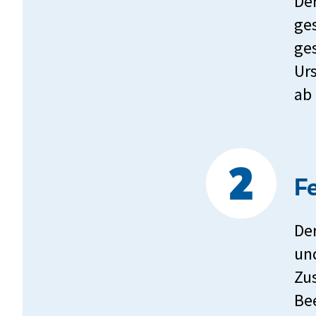
De
ge
ge
Urs
ab
F
De
und
Zu
Bee