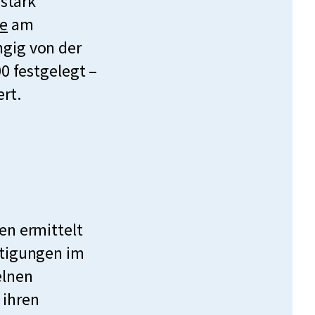
 stark
be
am
ngig von der
00 festgelegt –
rt.
en ermittelt
htigungen im
elnen
 ihren