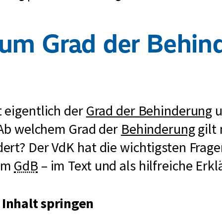
zum Grad der Behin
 eigentlich der
Grad der Behinderung
u
? Ab welchem Grad der
Behinderung
gilt
ert? Der VdK hat die wichtigsten Frag
kurz
um
GdB
– im Text und als hilfreiche Erkl
für
Grad
der
Inhalt springen
Behinderung