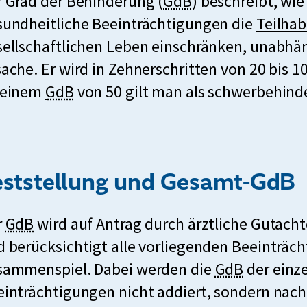
k
r Grad der Behinderung (
GdB
) beschreibt, wie
u
sundheitliche Beeinträchtigungen die
Teilha
r
sellschaftlichen Leben einschränken, unabhä
z
ache. Er wird in Zehnerschritten von 20 bis 1
k
f
 einem
GdB
von 50 gilt man als schwerbehinde
u
ü
r
r
z
G
eststellung und Gesamt-GdB
f
r
ü
a
k
r
GdB
wird auf Antrag durch ärztliche Gutacht
r
d
u
 berücksichtigt alle vorliegenden Beeinträc
G
d
r
k
sammenspiel. Dabei werden die
GdB
der einz
r
e
z
u
inträchtigungen nicht addiert, sondern nach
a
r