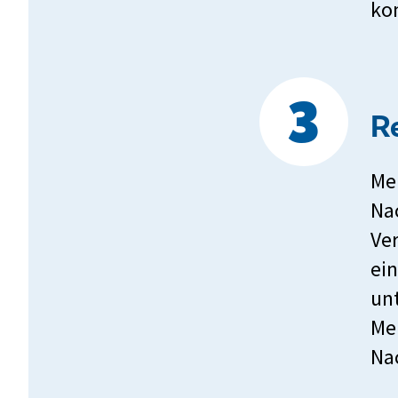
ko
R
Me
Nac
Ve
ei
un
Me
Nac