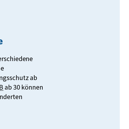
e
erschiedene
he
ngsschutz ab
k
B
ab 30 können
u
nderten
r
z
f