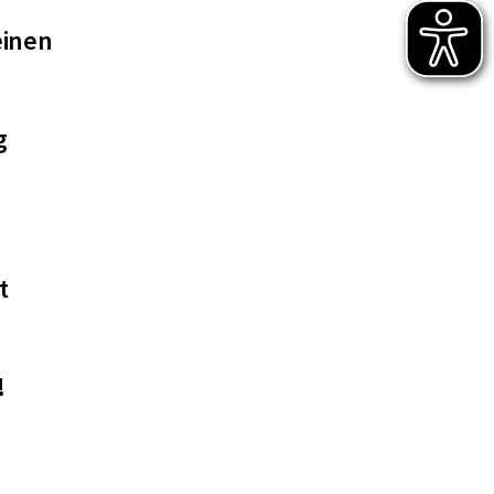
einen
g
t
!