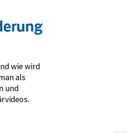
derung
nd wie wird
 man als
en und
ärvideos.