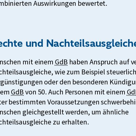
f
r
mbinierten Auswirkungen bewertet.
d
B
ü
z
d
e
r
f
e
h
G
ü
r
i
echte und Nachteilsausgleich
r
r
B
n
a
G
e
d
k
nschen mit einem
GdB
haben Anspruch auf v
d
r
h
e
u
hteilsausgleiche, wie zum Beispiel steuerlic
d
a
i
r
r
rgünstigungen oder den besonderen Kündigu
e
d
n
u
k
z
nem
GdB
von 50. Auch Personen mit einem
Gd
r
d
d
n
u
f
ter bestimmten Voraussetzungen schwerbehi
B
e
e
g
r
ü
nschen gleichgestellt werden, um ähnliche
e
r
r
z
r
hteilsausgleiche zu erhalten.
h
B
u
f
G
i
e
n