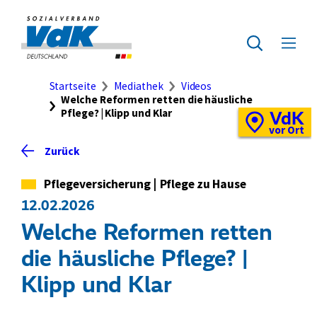
Direkt
zum
Zur
Seiteninhalt
Startseite
Zur
Menü
springen
des
ausklap
Suche
Brotkrumennavigation
Startseite
Mediathek
Videos
Welche Reformen retten die häusliche
Pflege? | Klipp und Klar
VdK
Schnellzugriff
Vor-
vor Ort
Ort-
Zurück
Standortkarte
Kategorie
Pflegeversicherung
|
Pflege zu Hause
12.02.2026
Welche Reformen retten
die häusliche Pflege? |
Klipp und Klar