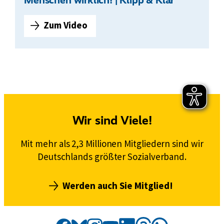
e
B
Zum Video
S
e
o
r
z
a
i
t
a
u
l
n
s
g
t
Wir sind Viele!
f
a
ü
a
Mit mehr als 2,3 Millionen Mitgliedern sind wir
r
t
Deutschlands größter Sozialverband.
P
:
f
D
l
Werden auch Sie Mitglied!
A
e
S
g
w
Social
Externer
VdK
e
Externer
Externer
Externer
Externer
Externer