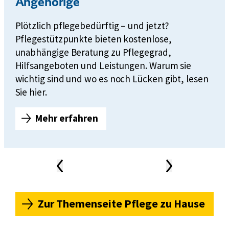
Angehörige
Plötzlich pflegebedürftig – und jetzt?
Pflegestützpunkte bieten kostenlose,
unabhängige Beratung zu Pflegegrad,
Hilfsangeboten und Leistungen. Warum sie
wichtig sind und wo es noch Lücken gibt, lesen
Sie hier.
Mehr erfahren
P
f
l
e
Vorheriger
Nächster
Inhalt
Inhalt
g
News-
Karussell
e
s
Zur Themenseite Pflege zu Hause
t
ü