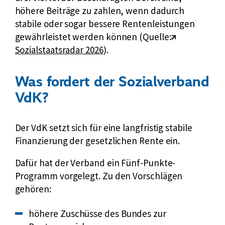
höhere Beiträge zu zahlen, wenn dadurch
stabile oder sogar bessere Rentenleistungen
E
gewährleistet werden können (Quelle:
x
Sozialstaatsradar 2026
).
t
e
Was fordert der Sozialverband
r
VdK?
n
e
Der VdK setzt sich für eine langfristig stabile
r
Finanzierung der gesetzlichen Rente ein.
L
i
Dafür hat der Verband ein Fünf-Punkte-
n
Programm vorgelegt. Zu den Vorschlägen
k
gehören:
:
höhere Zuschüsse des Bundes zur