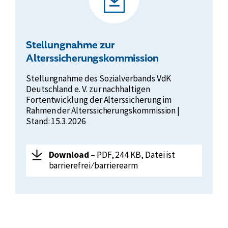
Stellungnahme zur
Alterssicherungskommission
Stellungnahme des Sozialverbands VdK
Deutschland e. V. zur nachhaltigen
Fortentwicklung der Alterssicherung im
Rahmen der Alterssicherungskommission |
Stand: 15.3.2026
Herunterladen:
Stellungnahme
Download
– PDF, 244 KB, Datei ist
zur
barrierefrei ⁄ barrierearm
Alterssicherungskommission