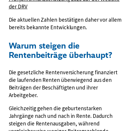
t
f
der DRV
e
ü
Die aktuellen Zahlen bestätigen daher vor allem
r
r
bereits bekannte Entwicklungen.
n
D
e
e
r
u
Warum steigen die
L
t
Rentenbeiträge überhaupt?
i
s
n
c
Die gesetzliche Rentenversicherung finanziert
k
h
die laufenden Renten überwiegend aus den
:
e
Beiträgen der Beschäftigten und ihrer
R
Arbeitgeber.
e
n
Gleichzeitig gehen die geburtenstarken
t
Jahrgänge nach und nach in Rente. Dadurch
e
steigen die Rentenausgaben, während
n