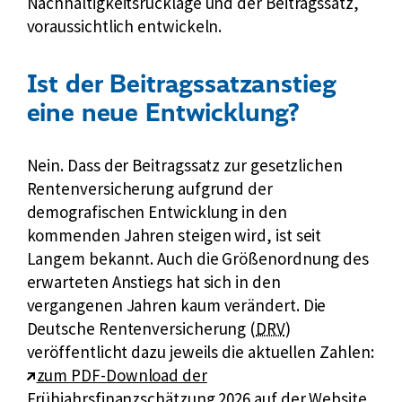
Nachhaltigkeitsrücklage und der Beitragssatz,
voraussichtlich entwickeln.
Ist der Beitragssatzanstieg
eine neue Entwicklung?
Nein. Dass der Beitragssatz zur gesetzlichen
Rentenversicherung aufgrund der
demografischen Entwicklung in den
kommenden Jahren steigen wird, ist seit
Langem bekannt. Auch die Größenordnung des
erwarteten Anstiegs hat sich in den
vergangenen Jahren kaum verändert. Die
k
Deutsche Rentenversicherung (
DRV
)
u
veröffentlicht dazu jeweils die aktuellen Zahlen:
E
r
zum PDF-Download der
x
z
Frühjahrsfinanzschätzung 2026 auf der Website