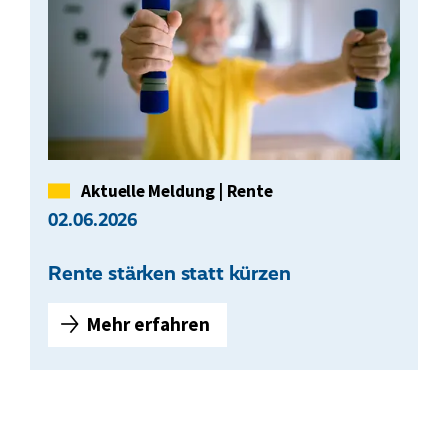
o
l
i
t
i
k
b
Kategorie
Aktuelle Meldung
|
Rente
e
02.06.2026
g
i
Rente stärken statt kürzen
n
n
Mehr erfahren
t
R
a
e
u
n
f
t
d
e