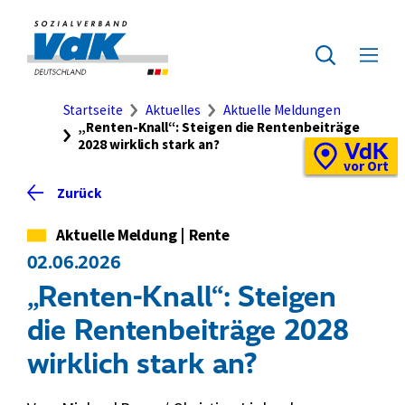
Direkt
zum
Zur
Seiteninhalt
Startseite
Zur
Menü
springen
des
ausklap
Suche
Brotkrumennavigation
Startseite
Aktuelles
Aktuelle Meldungen
„Renten-Knall“: Steigen die Rentenbeiträge
2028 wirklich stark an?
VdK
Schnellzugriff
Vor-
vor Ort
Ort-
Zurück
Standortkarte
Kategorie
Aktuelle Meldung
|
Rente
02.06.2026
„Renten-Knall“: Steigen
die Rentenbeiträge 2028
wirklich stark an?