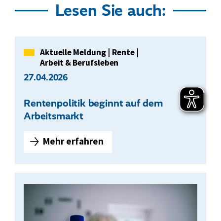
Lesen Sie auch:
Kategorie
Aktuelle Meldung
|
Rente
|
Arbeit & Berufsleben
27.04.2026
Rentenpolitik beginnt auf dem
Arbeitsmarkt
Mehr erfahren
R
e
n
t
e
n
p