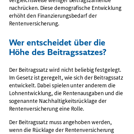
vergleichsweise weniger Beitragszahlende
v
nachrücken. Diese demografische Entwicklung
e
erhöht den Finanzierungsbedarf der
r
Rentenversicherung.
s
i
Wer entscheidet über die
c
Höhe des Beitragssatzes?
h
e
r
Der Beitragssatz wird nicht beliebig festgelegt.
u
Im Gesetz ist geregelt, wie sich der Beitragssatz
n
entwickelt. Dabei spielen unter anderem die
g
Lohnentwicklung, die Rentenausgaben und die
sogenannte Nachhaltigkeitsrücklage der
Rentenversicherung eine Rolle.
Der Beitragssatz muss angehoben werden,
wenn die Rücklage der Rentenversicherung