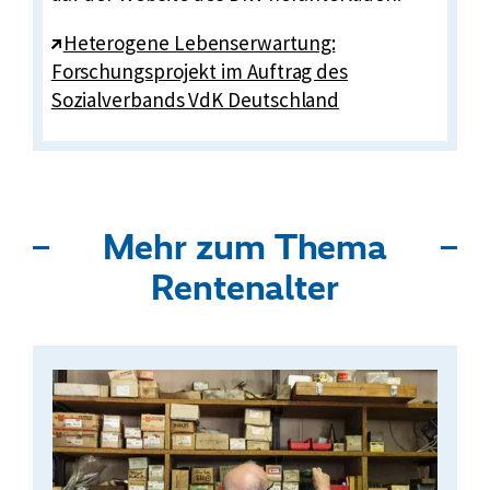
E
Heterogene Lebenserwartung:
x
Forschungsprojekt im Auftrag des
t
Sozialverbands VdK Deutschland
e
r
n
e
Mehr zum Thema
r
L
Rentenalter
i
n
k
: