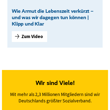
a
p
Wie Armut die Lebenszeit verkürzt –
p
und was wir dagegen tun können |
e
Klipp und Klar
i
n
Zum Video
D
W
r
i
i
e
t
A
t
r
e
m
l
u
f
t
Wir sind Viele!
ü
d
r
i
Mit mehr als 2,3 Millionen Mitgliedern sind wir
c
e
Deutschlands größter Sozialverband.
h
L