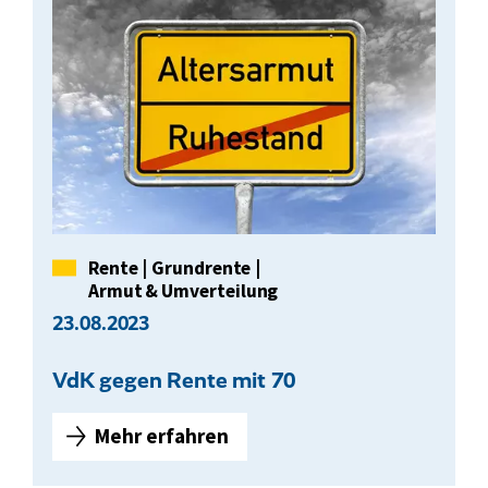
B
e
f
r
a
g
u
n
g
z
Kategorie
Rente
|
Grundrente
|
u
Armut & Umverteilung
m
23.08.2023
A
r
VdK gegen Rente mit 70
b
e
Mehr erfahren
i
V
t
d