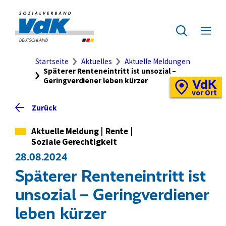
Direkt
zum
Zur
Seiteninhalt
Startseite
Zur
Menü
springen
des
ausklap
Suche
Brotkrumennavigation
Startseite
Aktuelles
Aktuelle Meldungen
Späterer Renteneintritt ist unsozial –
Geringverdiener leben kürzer
VdK
Schnellzugriff
Vor-
vor Ort
Ort-
Zurück
Standortkarte
Kategorie
Aktuelle Meldung
|
Rente
|
Soziale Gerechtigkeit
28.08.2024
Späterer Renteneintritt ist
unsozial – Geringverdiener
leben kürzer