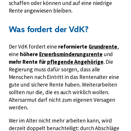
schaffen oder können und auf eine niedrige
Rente angewiesen bleiben.
Was fordert der VdK?
E
Der VdK fordert eine
reformierte
Grundrente
,
E
x
eine
höhere
Erwerbsminderungsrente
und
x
E
t
mehr Rente für
pflegende Angehörige
. Die
t
x
e
Regierung muss dafür sorgen, dass alle
e
t
r
Menschen nach Eintritt in das Rentenalter eine
r
e
n
gute und sichere Rente haben. Weiterarbeiten
n
r
e
sollten nur die, die es auch wirklich wollen.
e
n
r
Altersarmut darf nicht zum eigenen Versagen
r
e
L
werden.
L
r
i
Wer im Alter nicht mehr arbeiten kann, wird
i
L
n
derzeit doppelt benachteiligt: durch Abschläge
n
i
k