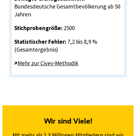
Bundesdeutsche Gesamtbevölkerung ab 50
b
Jahren
e
i
Stichprobengröße:
2500
t
i
Statistischer Fehler:
7,2 bis 8,9 %
n
(Gesamtergebnis)
d
e
E
Mehr zur Civey-Methodik
r
x
R
t
e
e
n
r
t
n
e
e
:
r
Wir sind Viele!
Z
L
u
i
Mit mehr als 2,3 Millionen Mitgliedern sind wir