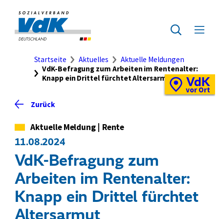
Direkt
zum
Zur
Seiteninhalt
Startseite
Zur
Menü
springen
des
ausklap
Suche
Brotkrumennavigation
Startseite
Aktuelles
Aktuelle Meldungen
VdK-Befragung zum Arbeiten im Rentenalter:
Knapp ein Drittel fürchtet Altersarmut
VdK
Schnellzugriff
Vor-
vor Ort
Ort-
Zurück
Standortkarte
Kategorie
Aktuelle Meldung
|
Rente
11.08.2024
VdK-Befragung zum
Arbeiten im Rentenalter:
Knapp ein Drittel fürchtet
Altersarmut