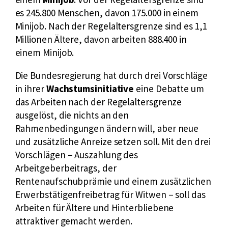
i
es 245.800 Menschen, davon 175.000 in einem
n
Minijob. Nach der Regelaltersgrenze sind es 1,1
k
Millionen Ältere, davon arbeiten 888.400 in
:
einem Minijob.
Die Bundesregierung hat durch drei Vorschläge
in ihrer
Wachstumsinitiative
eine Debatte um
das Arbeiten nach der Regelaltersgrenze
ausgelöst, die nichts an den
Rahmenbedingungen ändern will, aber neue
und zusätzliche Anreize setzen soll. Mit den drei
Vorschlägen – Auszahlung des
Arbeitgeberbeitrags, der
Rentenaufschubprämie und einem zusätzlichen
Erwerbstätigenfreibetrag für Witwen – soll das
Arbeiten für Ältere und Hinterbliebene
attraktiver gemacht werden.