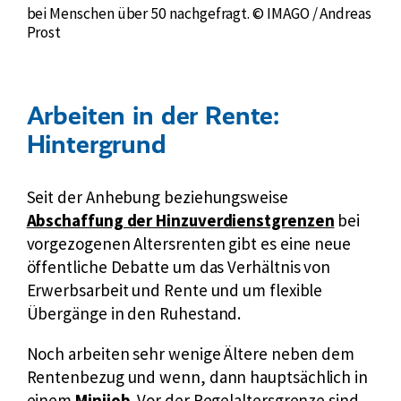
bei Menschen über 50 nachgefragt. © IMAGO / Andreas
Prost
Arbeiten in der Rente:
Hintergrund
E
Seit der Anhebung beziehungsweise
x
Abschaffung der Hinzuverdienstgrenzen
bei
t
vorgezogenen Altersrenten gibt es eine neue
e
öffentliche Debatte um das Verhältnis von
r
Erwerbsarbeit und Rente und um flexible
n
Übergänge in den Ruhestand.
e
Noch arbeiten sehr wenige Ältere neben dem
r
Rentenbezug und wenn, dann hauptsächlich in
L
einem
Minijob
. Vor der Regelaltersgrenze sind