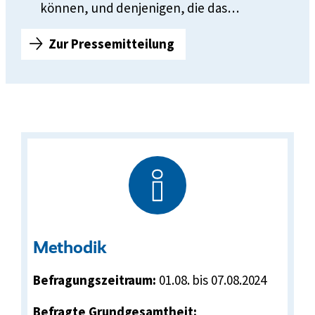
können, und denjenigen, die das…
Zur Pressemitteilung
V
d
K
-
U
m
f
r
a
g
e
z
Methodik
u
r
Befragungszeitraum:
01.08. bis 07.08.2024
A
Befragte Grundgesamtheit:
r