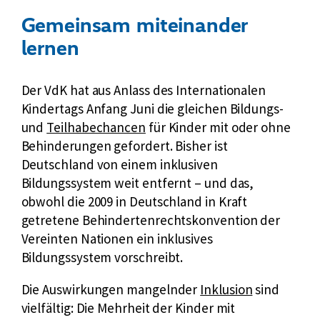
Gemeinsam miteinander
lernen
Der VdK hat aus Anlass des Internationalen
Kindertags Anfang Juni die gleichen Bildungs-
E
und
Teilhabechancen
für Kinder mit oder ohne
x
Behinderungen gefordert. Bisher ist
t
Deutschland von einem inklusiven
e
Bildungssystem weit entfernt – und das,
r
obwohl die 2009 in Deutschland in Kraft
n
getretene Behindertenrechtskonvention der
e
Vereinten Nationen ein inklusives
r
Bildungssystem vorschreibt.
L
Die Auswirkungen mangelnder
Inklusion
sind
i
vielfältig: Die Mehrheit der Kinder mit
n