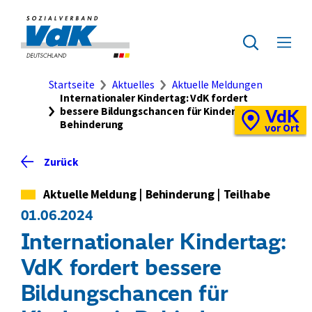
Direkt
zum
Zur
Seiteninhalt
Startseite
Zur
Menü
springen
des
ausklap
Suche
Brotkrumennavigation
Startseite
Aktuelles
Aktuelle Meldungen
Internationaler Kindertag: VdK fordert
bessere Bildungschancen für Kinder mit
VdK
Schnellzugriff
Behinderung
Vor-
vor Ort
Ort-
Standortkarte
Zurück
Kategorie
Aktuelle Meldung
|
Behinderung
|
Teilhabe
01.06.2024
Internationaler Kindertag:
VdK fordert bessere
Bildungschancen für