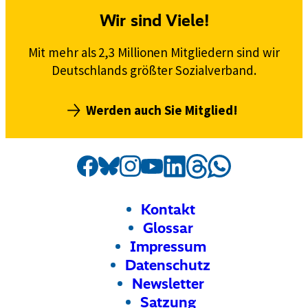
Wir sind Viele!
Mit mehr als 2,3 Millionen Mitgliedern sind wir
Deutschlands größter Sozialverband.
Werden auch Sie Mitglied!
Social
Externer
VdK
Externer
VdK
Externer
VdK
Externer
VdK
Externer
VdK
Externer
VdK
Externer
VdK
Media
Link:
Link:
Link:
Link:
Link:
Link:
auf
Link:
auf
auf
auf
auf
auf
auf
Kanäle
Threads
Facebook
Instagram
Bluesky
LinkedIn
Whatsapp
YouTube
Footer
Meta-
Kontakt
Navigation
Glossar
Impressum
Datenschutz
Newsletter
Satzung