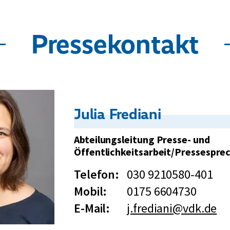
z
e
Pressekontakt
u
g
Kontakt:
Julia Frediani
Abteilungsleitung Presse- und
Öffentlichkeitsarbeit/Pressespre
Telefon:
030 9210580-401
Mobil:
0175 6604730
E-Mail:
j.frediani@vdk.de