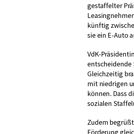
gestaffelter Pr
Leasingnehmend
künftig zwische
sie ein E-Auto 
VdK-Präsidenti
entscheidende S
Gleichzeitig br
mit niedrigen 
können. Dass d
sozialen Staffel
Zudem begrüßt d
Förderung glei