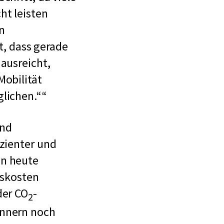
ht leisten
n
, dass gerade
ausreicht,
Mobilität
glichen.“
und
izienter und
on heute
gskosten
der CO
-
2
ennern noch