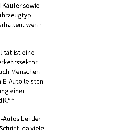
d Käufer sowie
ahrzeugtyp
erhalten
,
wenn
ität ist eine
rkehrssektor.
 auch Menschen
 E-Auto leisten
ung einer
dK.“
-Autos bei der
chritt, da viele