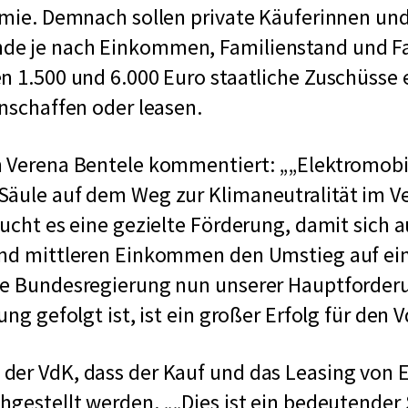
ämie. Demnach sollen private Käuferinnen un
e je nach Einkommen, Familienstand und F
n 1.500 und 6.000 Euro staatliche Zuschüsse 
anschaffen oder leasen.
n Verena Bentele kommentiert:
„Elektromobil
äule auf dem Weg zur Klimaneutralität im Ve
aucht es eine gezielte Förderung, damit sich
und mittleren Einkommen den Umstieg auf ein
ie Bundesregierung nun unserer Hauptforder
ung gefolgt ist, ist ein großer Erfolg für den V
er VdK, dass der Kauf und das Leasing von E
chgestellt werden.
„Dies ist ein bedeutender S