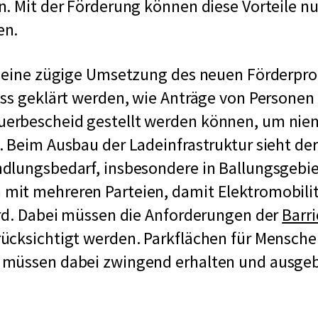
r
n. Mit der Förderung können diese Vorteile 
z
en.
f
ü
t eine zügige Umsetzung des neuen Förderpr
r
ss geklärt werden, wie Anträge von Personen
K
erbescheid gestellt werden können, um ni
r
 Beim Ausbau der Ladeinfrastruktur sieht de
a
dlungsbedarf, insbesondere in Ballungsgebi
f
it mehreren Parteien, damit Elektromobilitä
t
ird. Dabei müssen die Anforderungen der
Barri
f
ücksichtigt werden. Parkflächen für Mensche
a
müssen dabei zwingend erhalten und ausge
h
r