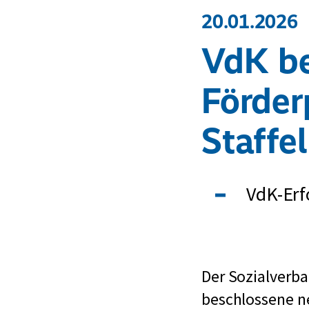
20.01.2026
VdK be
Förder
Staffe
VdK-Erf
Der Sozialverb
beschlossene n