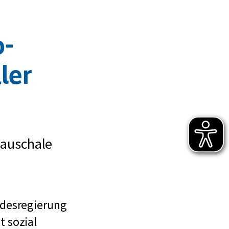
o-
ler
Pauschale
ndesregierung
 sozial