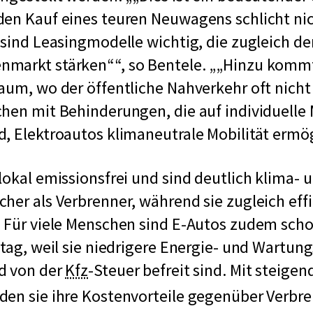
en Kauf eines teuren Neuwagens schlicht nic
 sind Leasingmodelle wichtig, die zugleich de
nmarkt stärken“
, so Bentele.
„Hinzu kommt
aum, wo der öffentliche Nahverkehr oft nicht 
hen mit Behinderungen, die auf individuelle 
, Elektroautos klimaneutrale Mobilität ermö
lokal emissionsfrei und sind deutlich klima- 
her als Verbrenner, während sie zugleich eff
. Für viele Menschen sind E-Autos zudem sch
ltag, weil sie niedrigere Energie- und Wartun
k
d von der
Kfz
-Steuer befreit sind. Mit steigen
u
den sie ihre Kostenvorteile gegenüber Verbr