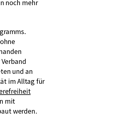
nun noch mehr
ogramms.
 ohne
emanden
r Verband
eten und an
t im Alltag für
erefreiheit
n mit
baut werden.