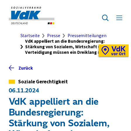
Direkt
zum
Zur
Seiteninhalt
Startseite
Zur
Menü
springen
des
ausklap
Suche
Brotkrumennavigation
Startseite
Presse
Pressemitteilungen
VdK appelliert an die Bundesregierung:
Stärkung von Sozialem, Wirtschaft und
VdK
Schnellzugriff
Verteidigung müssen ein Dreiklang sein
Vor-
vor Ort
Ort-
Standortkarte
Zurück
Kategorie
Soziale Gerechtigkeit
06.11.2024
VdK appelliert an die
Bundesregierung:
Stärkung von Sozialem,