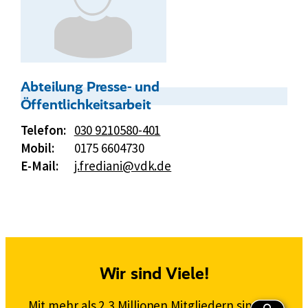
Kontakt:
Abteilung Presse- und
Öffentlichkeitsarbeit
Telefon:
030 9210580-401
Mobil:
0175 6604730
E-Mail:
j.frediani@vdk.de
Wir sind Viele!
Mit mehr als 2,3 Millionen Mitgliedern sind wir