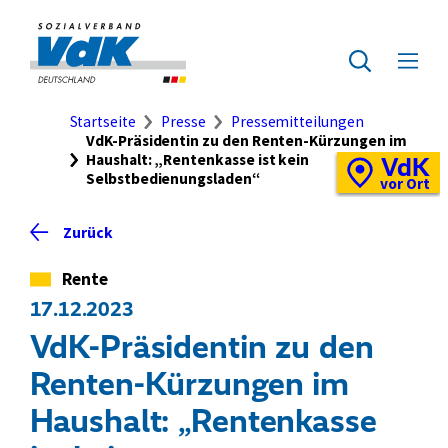
Direkt
zum
Zur
Seiteninhalt
Startseite
Zur
Menü
springen
des
ausklap
Suche
Brotkrumennavigation
Startseite
Presse
Pressemitteilungen
VdK-Präsidentin zu den Renten-Kürzungen im
Haushalt: „Rentenkasse ist kein
VdK
Schnellzugriff
Selbstbedienungsladen“
Vor-
vor Ort
Ort-
Standortkarte
Zurück
Kategorie
Rente
17.12.2023
VdK-Präsidentin zu den
Renten-Kürzungen im
Haushalt: „Rentenkasse