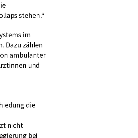
ie
llaps stehen.
systems im
n. Dazu zählen
 von ambulanter
Ärztinnen und
hiedung die
zt nicht
Regierung bei