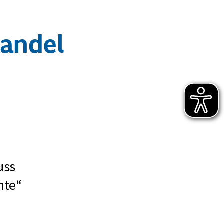
wandel
uss
hte“