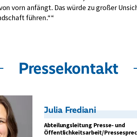
on vorn anfängt. Das würde zu großer Unsich
dschaft führen.“
Pressekontakt
Kontakt:
Julia Frediani
Abteilungsleitung Presse- und
Öffentlichkeitsarbeit/Pressespre