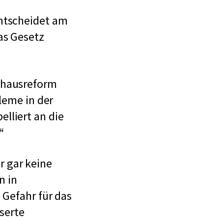
entscheidet am
as Gesetz
enhausreform
leme in der
lliert an die
 gar keine
n in
 Gefahr für das
serte