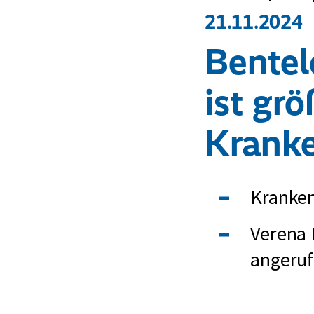
21.11.2024
Bentel
ist grö
Krank
Kranken
Verena 
angeruf