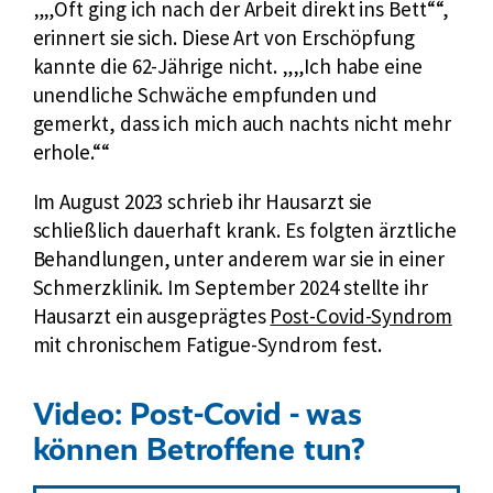
„Oft ging ich nach der Arbeit direkt ins Bett“
,
erinnert sie sich. Diese Art von Erschöpfung
kannte die 62-Jährige nicht.
„Ich habe eine
unendliche Schwäche empfunden und
gemerkt, dass ich mich auch nachts nicht mehr
erhole.“
Im August 2023 schrieb ihr Hausarzt sie
schließlich dauerhaft krank. Es folgten ärztliche
Behandlungen, unter anderem war sie in einer
Schmerzklinik. Im September 2024 stellte ihr
E
Hausarzt ein ausgeprägtes
Post-Covid-Syndrom
x
mit chronischem Fatigue-Syndrom fest.
t
e
Video: Post-Covid - was
r
können Betroffene tun?
n
e