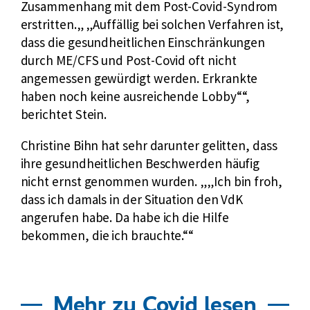
x
Zusammenhang mit dem Post-Covid-Syndrom
e
s
n
t
erstritten.
„Auffällig bei solchen Verfahren ist,
R
i
g
e
dass die gesundheitlichen Einschränkungen
e
c
r
durch ME/CFS und Post-Covid oft nicht
n
h
n
angemessen gewürdigt werden. Erkrankte
t
e
e
haben noch keine ausreichende Lobby“
,
e
r
r
berichtet Stein.
n
u
L
v
n
Christine Bihn hat sehr darunter gelitten, dass
i
e
g
ihre gesundheitlichen Beschwerden häufig
n
r
nicht ernst genommen wurden.
„Ich bin froh,
k
s
dass ich damals in der Situation den VdK
:
i
angerufen habe. Da habe ich die Hilfe
c
bekommen, die ich brauchte.“
h
e
r
u
Mehr zu Covid lesen