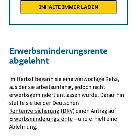
INHALTE IMMER LADEN
Erwerbsminderungsrente
abgelehnt
Im Herbst begann sie eine vierwöchige Reha,
aus der sie arbeitsunfähig, jedoch nicht
erwerbsgemindert entlassen wurde. Daraufhin
stellte sie bei der Deutschen
k
E
Rentenversicherung
(
DRV
) einen Antrag auf
u
x
Erwerbsminderungsrente
– und erhielt eine
r
t
Ablehnung.
z
e