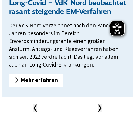
Long-Covid – VdK Nord beobachtet
rasant steigende EM-Verfahren
Der VdK Nord verzeichnet nach den Pandemie-
Jahren besonders im Bereich
Erwerbsminderungsrente einen großen
Ansturm. Antrags- und Klageverfahren haben
sich seit 2022 verdreifacht. Das liegt vor allem
auch an Long-Covid-Erkrankungen.
Mehr erfahren
L
o
n
g
Vorheriger
Nächster
Inhalt
Inhalt
-
News-
Karussell
C
o