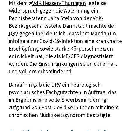
E
Mit dem
VdK Hessen-Thüringen
legte sie
f
r
x
Widerspruch gegen die Ablehnung ein.
ü
n
t
Rechtsberaterin Jana Stein von der VdK-
r
e
e
Bezirksgeschäftsstelle Darmstadt machte der
D
r
k
r
DRV
gegenüber deutlich, dass ihre Mandantin
e
L
u
n
infolge einer Covid-19-Infektion eine krankhafte
u
i
r
e
Erschöpfung sowie starke Körperschmerzen
t
n
z
r
entwickelt hat, die als ME/CFS diagnostiziert
s
k
f
L
wurden. Die Einschränkungen seien dauerhaft
c
:
ü
i
und voll erwerbsmindernd.
h
r
n
e
k
Daraufhin gab die
DRV
ein neurologisch-
D
k
R
u
psychiatrisches Fachgutachten in Auftrag, das
e
:
e
r
im Ergebnis eine volle Erwerbsminderung
u
n
z
aufgrund von Post-Covid verbunden mit einem
t
t
f
chronischen Müdigkeitssyndrom bestätigte.
s
e
ü
c
n
r