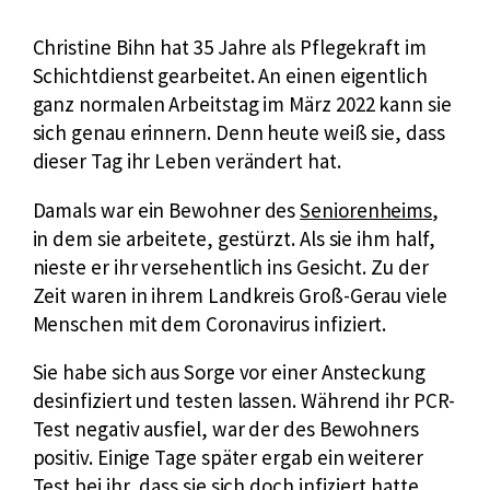
Christine Bihn hat 35 Jahre als Pflegekraft im
Schichtdienst gearbeitet. An einen eigentlich
ganz normalen Arbeitstag im März 2022 kann sie
sich genau erinnern. Denn heute weiß sie, dass
dieser Tag ihr Leben verändert hat.
E
Damals war ein Bewohner des
Seniorenheims
,
x
in dem sie arbeitete, gestürzt. Als sie ihm half,
t
nieste er ihr versehentlich ins Gesicht. Zu der
e
Zeit waren in ihrem Landkreis Groß-Gerau viele
r
Menschen mit dem Coronavirus infiziert.
n
Sie habe sich aus Sorge vor einer Ansteckung
e
desinfiziert und testen lassen. Während ihr PCR-
r
Test negativ ausfiel, war der des Bewohners
L
positiv. Einige Tage später ergab ein weiterer
i
Test bei ihr, dass sie sich doch infiziert hatte.