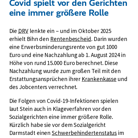
h
Covid spielt vor den Gerichten
v
D
e
eine immer größere Rolle
e
e
R
r
u
e
s
k
Die
DRV
lenkte ein – und im Oktober 2025
t
n
i
u
erhielt Bihn den
Rentenbescheid
. Darin wurden
s
t
c
r
eine Erwerbsminderungsrente von gut 1000
c
e
h
z
Euro und eine Nachzahlung ab 1. August 2024 in
h
n
e
f
Höhe von rund 15.000 Euro berechnet. Diese
e
v
r
ü
Nachzahlung wurde zum großen Teil mit den
R
e
u
r
Erstattungsansprüchen ihrer
Krankenkasse
und
e
r
n
D
des Jobcenters verrechnet.
n
s
g
e
t
i
Die Folgen von Covid-19-Infektionen spielen
u
e
c
laut Stein auch in Klageverfahren vor den
t
n
h
Sozialgerichten eine immer größere Rolle.
s
v
e
Kürzlich habe sie vor dem Sozialgericht
c
e
r
E
Darmstadt einen
Schwerbehindertenstatus
im
h
r
u