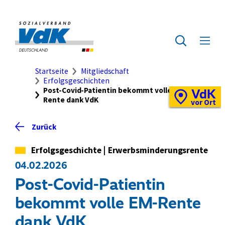
Direkt
zum
Seiteninhalt
Zur
springen
Startseite
Zur
Menü
des
ausklap
Suche
Brotkrumennavigation
Startseite
Mitgliedschaft
Erfolgsgeschichten
Post-Covid-Patientin bekommt volle EM-
VdK
Schnellzugriff
Rente dank VdK
Vor-
vor Ort
Ort-
Standortkarte
Zurück
Kategorie
Erfolgsgeschichte
|
Erwerbsminderungsrente
04.02.2026
Post-Covid-Patientin
bekommt volle EM-Rente
dank VdK