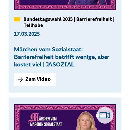
S
h
o
n
z
Kategorie
Bundestagswahl 2025
|
Barrierefreiheit
|
t
i
Teilhabe
s
a
17.03.2025
i
l
c
s
h
Märchen vom Sozialstaat:
t
n
Barrierefreiheit betrifft wenige, aber
a
i
kostet viel | JASOZIAL
a
c
t
h
Zum Video
M
:
t
ä
H
|
r
ä
J
c
u
A
h
s
S
Vid
e
l
O
n
i
Z