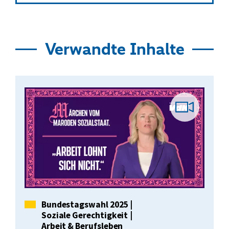
Verwandte Inhalte
Vid
Bei
Kategorie
Bundestagswahl 2025
|
Soziale Gerechtigkeit
|
Arbeit & Berufsleben