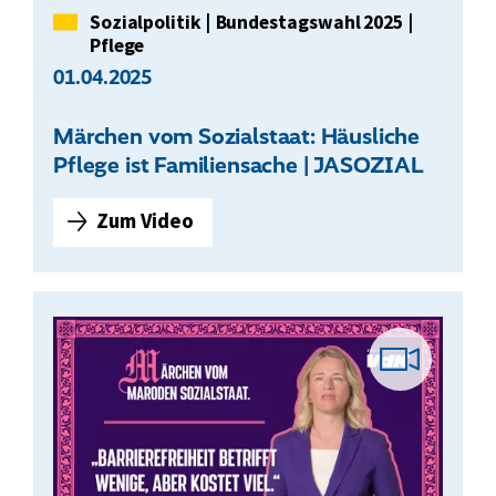
z
Kategorie
Sozialpolitik
|
Bundestagswahl 2025
|
i
Pflege
a
01.04.2025
l
s
Märchen vom Sozialstaat: Häusliche
t
Pflege ist Familiensache | JASOZIAL
a
a
Zum Video
M
t
ä
:
r
A
c
r
h
b
Vid
e
e
n
i
v
t
Bei
o
l
m
o