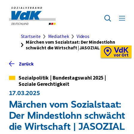
Direkt
zum
Zur
Seiteninhalt
Startseite
Zur
Menü
springen
des
ausklap
Suche
Brotkrumennavigation
Startseite
Mediathek
Videos
Märchen vom Sozialstaat: Der Mindestlohn
schwächt die Wirtschaft | JASOZIAL
VdK
Schnellzugriff
Vor-
vor Ort
Ort-
Zurück
Standortkarte
Kategorie
Sozialpolitik
|
Bundestagswahl 2025
|
Soziale Gerechtigkeit
17.03.2025
Märchen vom Sozialstaat:
Der Mindestlohn schwächt
die Wirtschaft | JASOZIAL