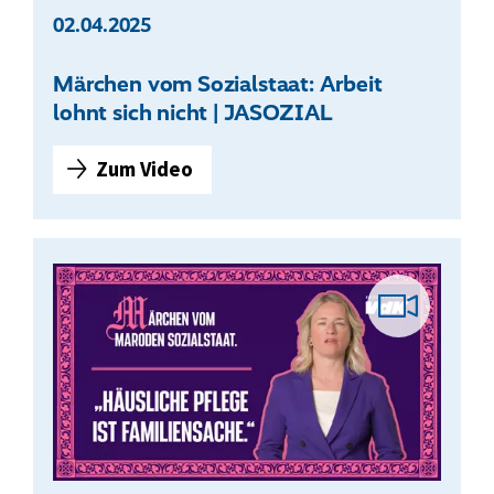
02.04.2025
Märchen vom Sozialstaat: Arbeit
lohnt sich nicht | JASOZIAL
Zum Video
M
ä
r
c
h
Vid
e
n
v
Bei
o
m
S
o