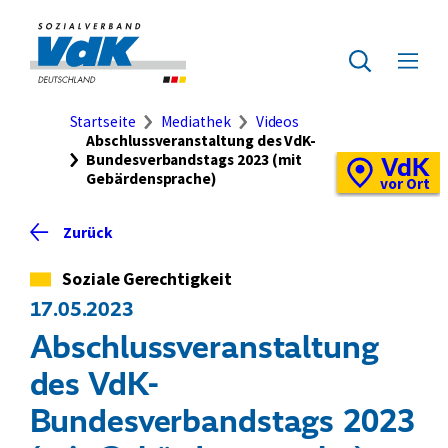
Direkt
zum
Zur
Seiteninhalt
Startseite
Zur
Menü
springen
des
ausklap
Suche
Brotkrumennavigation
Startseite
Mediathek
Videos
Abschlussveranstaltung des VdK-
Bundesverbandstags 2023 (mit
VdK
Schnellzugriff
Gebärdensprache)
Vor-
vor Ort
Ort-
Standortkarte
Zurück
Kategorie
Soziale Gerechtigkeit
17.05.2023
Abschlussveranstaltung
des VdK-
Bundesverbandstags 2023