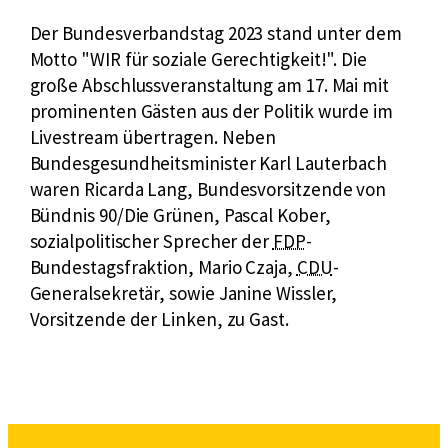
Der Bundesverbandstag 2023 stand unter dem
Motto "WIR für soziale Gerechtigkeit!". Die
große Abschlussveranstaltung am 17. Mai mit
prominenten Gästen aus der Politik wurde im
Livestream übertragen. Neben
Bundesgesundheitsminister Karl Lauterbach
waren Ricarda Lang, Bundesvorsitzende von
Bündnis 90/Die Grünen, Pascal Kober,
k
sozialpolitischer Sprecher der
FDP
-
u
k
Bundestagsfraktion, Mario Czaja,
CDU
-
r
u
Generalsekretär, sowie Janine Wissler,
z
r
Vorsitzende der Linken, zu Gast.
f
z
ü
f
r
ü
F
r