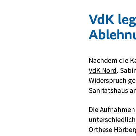
VdK leg
Ablehn
Nachdem die Ka
VdK Nord
. Sabi
Widerspruch geg
Sanitätshaus an
Die Aufnahmen 
unterschiedlich
Orthese Hörber