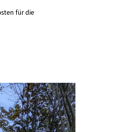
L
sten für die
i
n
k
: