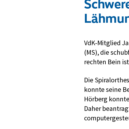
Schwer
Lähmun
VdK-Mitglied Ja
(MS), die schu
rechten Bein is
Die Spiralorthe
konnte seine B
Hörberg konnte
Daher beantragt
computergesteu