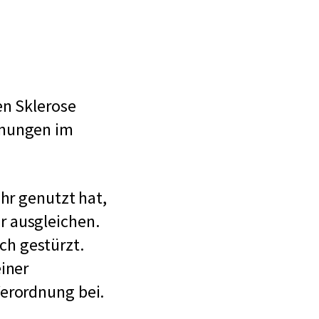
en Sklerose
inungen im
hr genutzt hat,
r ausgleichen.
h gestürzt.
iner
Verordnung bei.