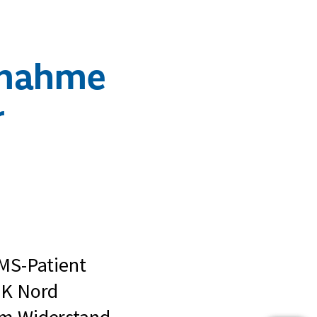
rnahme
r
 MS-Patient
dK Nord