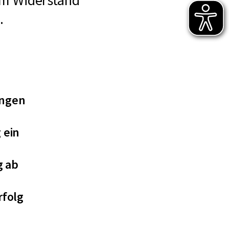
em Widerstand
.
ungen
 ein
g ab
rfolg