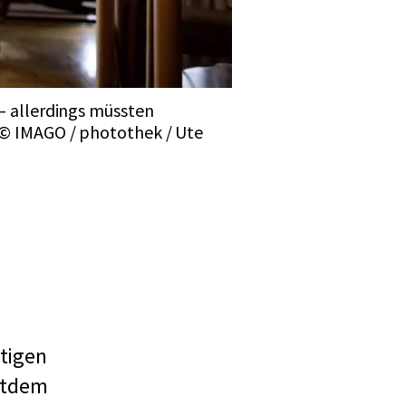
– allerdings müssten
. © IMAGO / photothek / Ute
htigen
eitdem