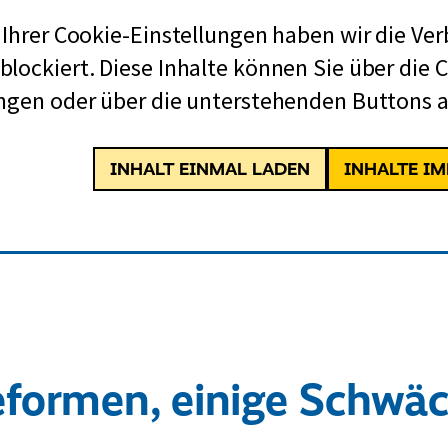
m
 Ihrer Cookie-Einstellungen haben wir die Ve
o
lockiert. Diese Inhalte können Sie über die 
k
ngen oder über die unterstehenden Buttons a
r
a
t
INHALT EINMAL LADEN
INHALTE I
i
s
c
h
e
U
eformen, einige Schwä
n
i