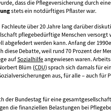
wurde, dass die Pflegeversicherung durch ein
rung
stets ein notdürftiges Pflaster war.
 Fachleute über 20 Jahre lang darüber diskutie
llschaft pflegebedürftige Menschen versorgt
ell abgefedert werden kann. Anfang der 1990
ich diese Debatte, weil rund 70 Prozent der Me
ege auf
Sozialhilfe
angewiesen waren. Arbeits
k
Norbert Blüm (
CDU
) sprach sich damals für ei
u
ozialversicherungen aus, für alle – auch für P
r
.
z
ch der Bundestag für eine gesamtgesellschaft
f
en die finanziellen Belastungen bei Pflegebe
ü