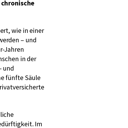
e
chronische
rt, wie in einer
 werden – und
er-Jahren
nschen in der
- und
ne fünfte Säule
rivatversicherte
liche
dürftigkeit. Im