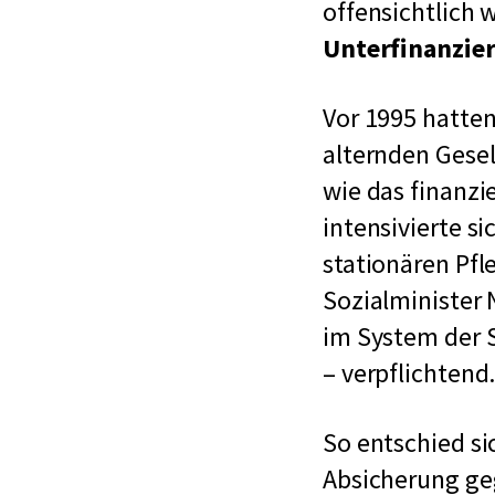
offensichtlich 
Unterfinanzie
Vor 1995 hatten
alternden Gese
wie das finanzi
intensivierte s
stationären Pfl
Sozialminister 
im System der S
– verpflichtend
So entschied si
Absicherung geg