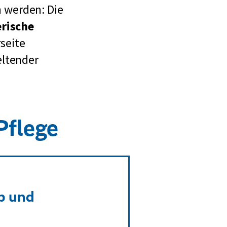
 werden: Die
erische
seite
eltender
Pflege
pp und