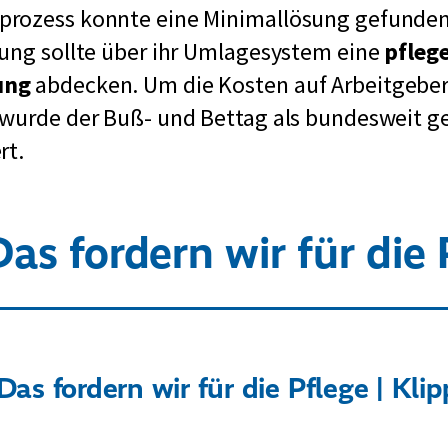
rozess konnte eine Minimallösung gefunden
r
ung sollte über ihr Umlagesystem eine
pfleg
C
ung
abdecken. Um die Kosten auf Arbeitgeber
h
 wurde der Buß- und Bettag als bundesweit g
r
rt.
i
s
t
as fordern wir für die 
l
i
c
h
D
Das fordern wir für die Pflege | Kli
e