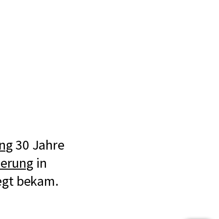
ung
30 Jahre
herung
in
legt bekam.