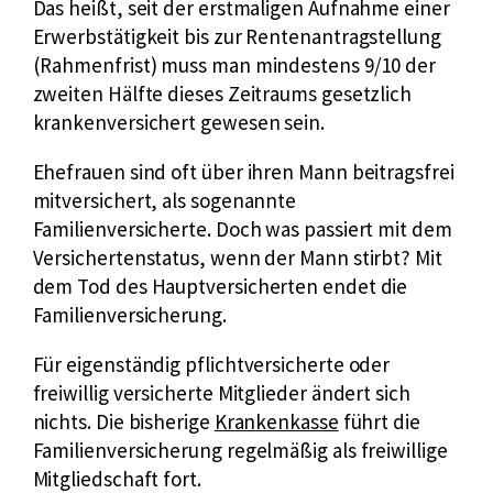
r
Das heißt, seit der erstmaligen Aufnahme einer
a
z
Erwerbstätigkeit bis zur Rentenantragstellung
n
f
(Rahmenfrist) muss man mindestens 9/10 der
k
ü
zweiten Hälfte dieses Zeitraums gesetzlich
e
r
krankenversichert gewesen sein.
n
K
v
Ehefrauen sind oft über ihren Mann beitragsfrei
r
e
mitversichert, als sogenannte
a
r
Familienversicherte. Doch was passiert mit dem
n
s
Versichertenstatus, wenn der Mann stirbt? Mit
k
i
dem Tod des Hauptversicherten endet die
e
c
Familienversicherung.
n
h
v
e
Für eigenständig pflichtversicherte oder
e
r
freiwillig versicherte Mitglieder ändert sich
r
u
nichts. Die bisherige
Krankenkasse
führt die
s
n
Familienversicherung regelmäßig als freiwillige
i
g
Mitgliedschaft fort.