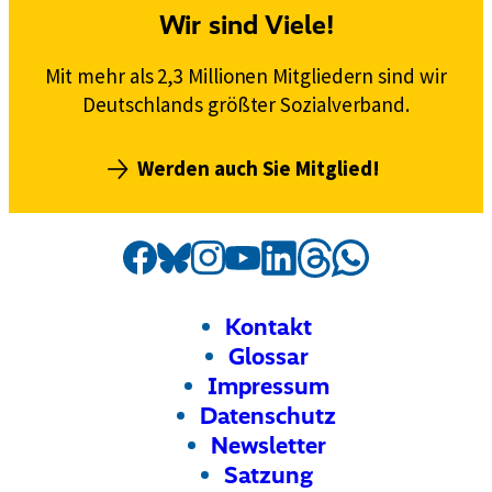
e
Wir sind Viele!
c
h
Mit mehr als 2,3 Millionen Mitgliedern sind wir
t
Deutschlands größter Sozialverband.
l
i
Werden auch Sie Mitglied!
c
h
e
Social
Externer
VdK
Externer
VdK
Externer
VdK
Externer
VdK
Externer
VdK
Externer
VdK
n
Externer
VdK
Media
Link:
Link:
Link:
Link:
Link:
Link:
auf
Link:
auf
auf
auf
auf
R
auf
auf
Kanäle
Threads
e
Facebook
Instagram
Bluesky
LinkedIn
Whatsapp
YouTube
Footer
Meta-
Kontakt
g
Navigation
Glossar
e
Impressum
l
Datenschutz
n
Newsletter
g
Satzung
e