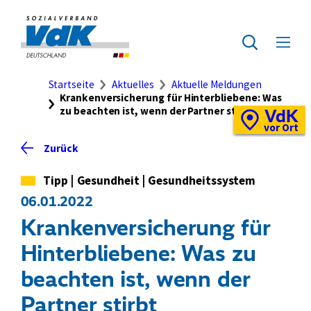
Direkt
zum
Zur
Seiteninhalt
Startseite
Zur
Menü
springen
des
ausklap
Suche
Brotkrumennavigation
Startseite
Aktuelles
Aktuelle Meldungen
Krankenversicherung für Hinterbliebene: Was
zu beachten ist, wenn der Partner stirbt
VdK
Schnellzugriff
Vor-
vor Ort
Ort-
Zurück
Standortkarte
Kategorie
Tipp
|
Gesundheit
|
Gesundheitssystem
06.01.2022
Krankenversicherung für
Hinterbliebene: Was zu
beachten ist, wenn der
Partner stirbt