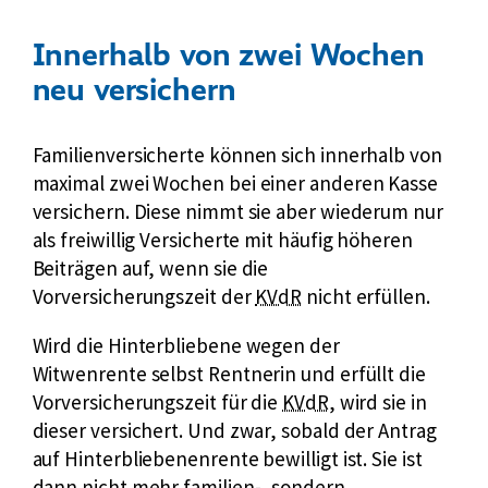
c
d
h
e
Innerhalb von zwei Wochen
e
r
neu versichern
r
R
u
e
n
n
Familienversicherte können sich innerhalb von
g
t
maximal zwei Wochen bei einer anderen Kasse
d
n
versichern. Diese nimmt sie aber wiederum nur
e
e
als freiwillig Versicherte mit häufig höheren
r
r
Beiträgen auf, wenn sie die
R
k
Vorversicherungszeit der
KVdR
nicht erfüllen.
e
u
n
Wird die Hinterbliebene wegen der
r
t
Witwenrente selbst Rentnerin und erfüllt die
z
n
k
Vorversicherungszeit für die
KVdR
, wird sie in
f
e
u
dieser versichert. Und zwar, sobald der Antrag
ü
r
r
auf Hinterbliebenenrente bewilligt ist. Sie ist
r
z
dann nicht mehr familien-, sondern