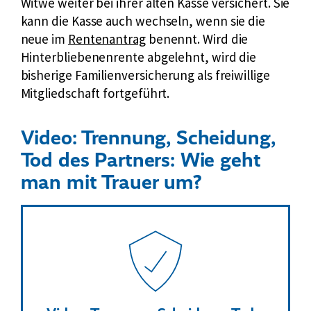
Witwe weiter bei ihrer alten Kasse versichert. Sie
f
e
g
kann die Kasse auch wechseln, wenn sie die
ü
r
d
neue im
Rentenantrag
benennt. Wird die
r
u
e
Hinterbliebenenrente abgelehnt, wird die
K
n
r
bisherige Familienversicherung als freiwillige
r
g
R
Mitgliedschaft fortgeführt.
a
d
e
n
e
n
k
Video: Trennung, Scheidung,
r
t
e
Tod des Partners: Wie geht
R
n
n
e
man mit Trauer um?
e
v
n
r
e
t
r
n
s
e
i
r
c
h