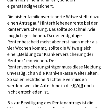
K
f
eigenständig versichert.
r
ü
a
Die bisher familienversicherte Witwe stellt dazu
r
n
einen Antrag auf Hinterbliebenenrente bei der
K
k
Rentenversicherung. Das sollte so schnell wie
r
e
möglich geschehen. Da der endgültige
a
n
Rentenbescheid
meist aber erst nach mehr als
n
v
vier Wochen kommt, sollte die Witwe gleich
k
e
eine „Meldung zur Krankenversicherung der
e
r
Rentner“ einreichen. Der
n
s
Rentenversicherungsträger
muss diese Meldung
v
i
unverzüglich an die Krankenkasse weiterleiten.
e
c
So sollen rechtliche Nachteile vermieden
r
h
k
werden, weil die Aufnahme in die
KVdR
noch
s
e
u
nicht entschieden ist.
i
r
r
c
u
Bis zur Bewilligung des Rentenantrags ist die
z
h
n