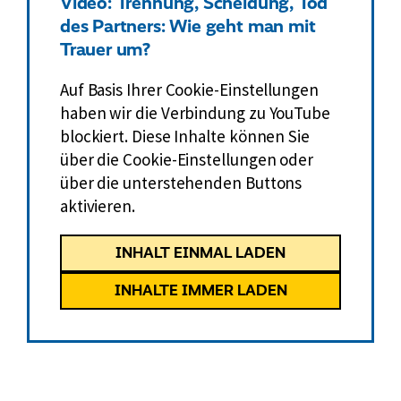
Video: Trennung, Scheidung, Tod
e
des Partners: Wie geht man mit
r
Trauer um?
u
n
Auf Basis Ihrer Cookie-Einstellungen
g
haben wir die Verbindung zu YouTube
d
blockiert. Diese Inhalte können Sie
e
über die Cookie-Einstellungen oder
r
über die unterstehenden Buttons
R
aktivieren.
e
n
INHALT EINMAL LADEN
t
n
INHALTE IMMER LADEN
e
r