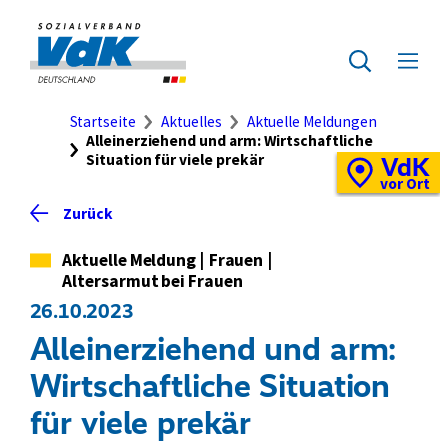
Direkt
zum
Zur
Seiteninhalt
Startseite
Zur
Menü
springen
des
ausklap
Suche
Brotkrumennavigation
Startseite
Aktuelles
Aktuelle Meldungen
Alleinerziehend und arm: Wirtschaftliche
Situation für viele prekär
VdK
Schnellzugriff
Vor-
vor Ort
Ort-
Zurück
Standortkarte
Kategorie
Aktuelle Meldung
|
Frauen
|
Altersarmut bei Frauen
26.10.2023
Alleinerziehend und arm:
Wirtschaftliche Situation
für viele prekär