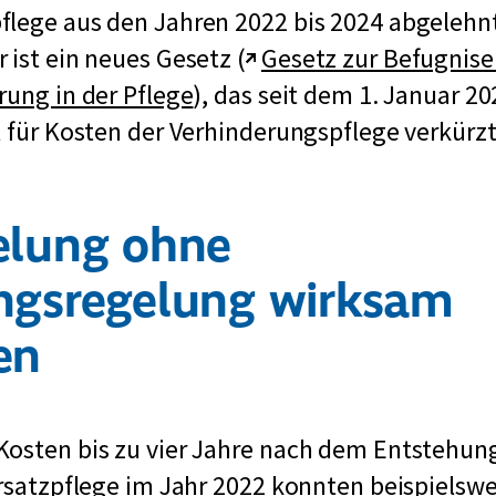
flege aus den Jahren 2022 bis 2024 abgelehn
E
 ist ein neues Gesetz (
Gesetz zur Befugnis
x
rung in der Pflege
), das seit dem 1. Januar 20
t
t für Kosten der Verhinderungspflege verkürzt
e
r
elung ohne
n
e
ngsregelung wirksam
r
en
L
i
n
osten bis zu vier Jahre nach dem Entstehungs
k
Ersatzpflege im Jahr 2022 konnten beispielswe
: