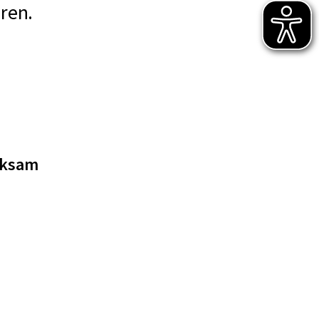
ren.
rksam