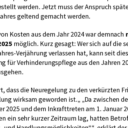
stellt werden. Jetzt muss der Anspruch spät
jahres geltend gemacht werden.
 von Kosten aus dem Jahr 2024 war demnach
n
2025
möglich. Kurz gesagt: Wer sich auf die s
ahres-Verjährung verlassen hat, kann seit die
g für Verhinderungspflege aus den Jahren 20
ausgehen.
ert, dass die Neuregelung zu den verkürzten F
ung wirksam geworden ist.
„Da zwischen de
r 2025 und dem Inkrafttreten am 1. Januar 2
en ein sehr kurzer Zeitraum lag, hatten Betro
s- und Handlungsmöglichkeiten“
, erklärt der