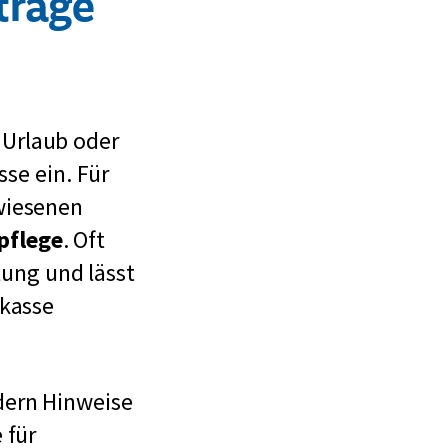
träge
 Urlaub oder
sse ein. Für
wiesenen
pflege
. Oft
tung und lässt
ekasse
dern Hinweise
 für