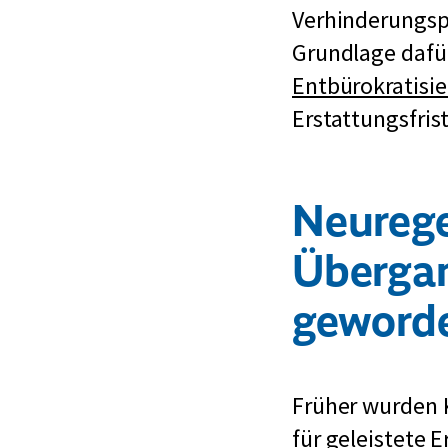
Verhinderungsp
Grundlage dafür
Entbürokratisie
Erstattungsfris
Neureg
Überga
geword
Früher wurden K
für geleistete 