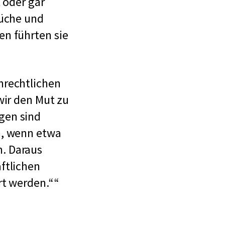
 oder gar
Küche und
en führten sie
nrechtlichen
wir den Mut zu
gen sind
h, wenn etwa
. Daraus
ftlichen
rt werden.“