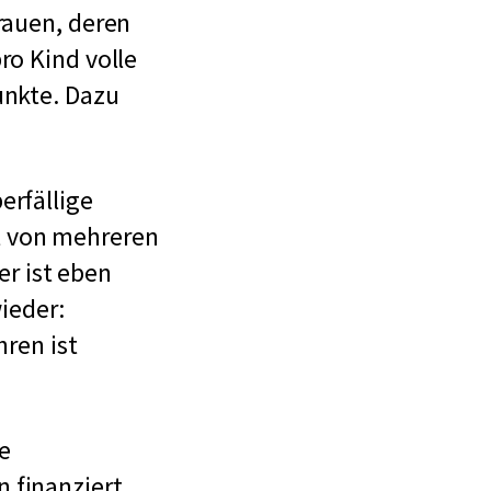
rauen, deren
ro Kind volle
unkte. Dazu
erfällige
t von mehreren
r ist eben
ieder:
hren ist
e
 finanziert