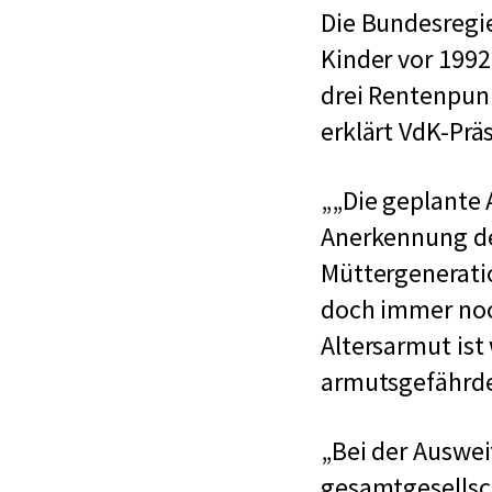
Die Bundesregie
Kinder vor 1992
drei Rentenpunk
erklärt VdK-Prä
„Die geplante 
Anerkennung de
Müttergenerati
doch immer noc
Altersarmut ist 
armutsgefährde
Bei der Auswei
gesamtgesellsch