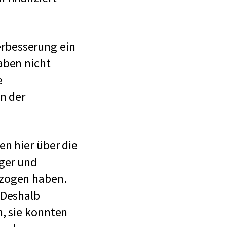
Verbesserung ein
aben nicht
e
n der
en hier über die
iger und
rzogen haben.
 Deshalb
n, sie konnten