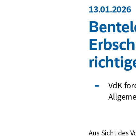
13.01.2026
Bentel
Erbscha
richti
VdK for
Allgem
Aus Sicht des V