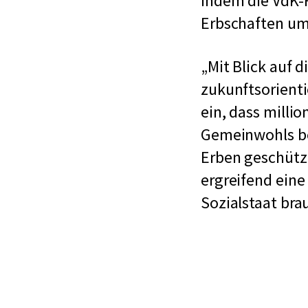
indem die VdK-
Erbschaften um
Mit Blick auf 
zukunftsorienti
ein, dass milli
Gemeinwohls bet
Erben geschützt
ergreifend eine
Sozialstaat bra