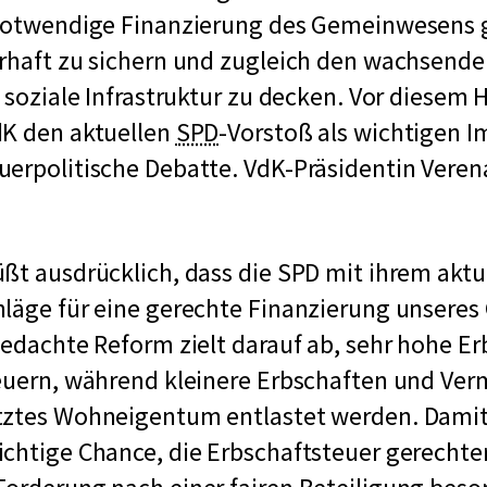
 notwendige Finanzierung des Gemeinwesens 
rhaft zu sichern und zugleich den wachsende
n soziale Infrastruktur zu decken. Vor diesem
k
dK den aktuellen
SPD
-Vorstoß als wichtigen Im
u
erpolitische Debatte. VdK-Präsidentin Veren
r
z
ßt ausdrücklich, dass die SPD mit ihrem akt
f
hläge für eine gerechte Finanzierung unser
ü
gedachte Reform zielt darauf ab, sehr hohe E
r
teuern, während kleinere Erbschaften und Ve
S
tztes Wohneigentum entlastet werden. Damit
o
chtige Chance, die Erbschaftsteuer gerechter
z