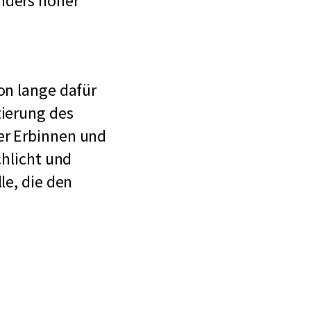
nders hoher
on lange dafür
zierung des
er Erbinnen und
chlicht und
le, die den