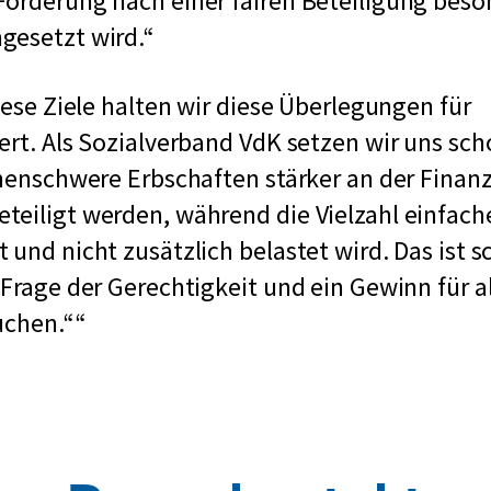
Forderung nach einer fairen Beteiligung beso
i
gesetzt wird.
a
l
diese Ziele halten wir diese Überlegungen für
d
ert. Als Sozialverband VdK setzen wir uns sch
e
onenschwere Erbschaften stärker an der Finan
m
eiligt werden, während die Vielzahl einfach
o
 und nicht zusätzlich belastet wird. Das ist s
k
 Frage der Gerechtigkeit und ein Gewinn für al
r
uchen.“
a
t
i
s
c