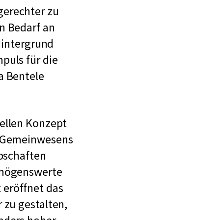
gerechter zu
n Bedarf an
 Hintergrund
puls für die
a Bentele
uellen Konzept
es Gemeinwesens
rbschaften
rmögenswerte
 eröffnet das
 zu gestalten,