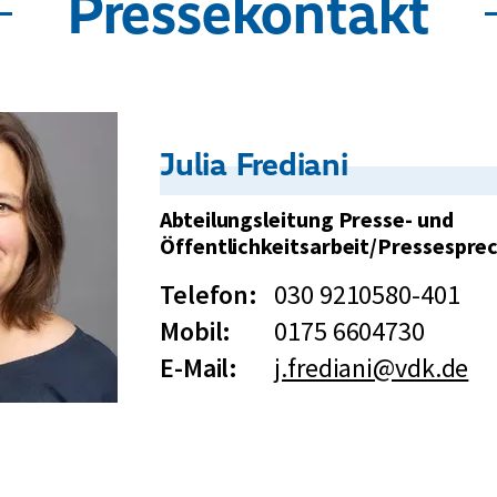
Pressekontakt
h
e
P
a
Kontakt:
Julia Frediani
r
t
Abteilungsleitung Presse- und
e
Öffentlichkeitsarbeit/Pressespre
i
Telefon:
030 9210580-401
D
Mobil:
0175 6604730
e
E-Mail:
j.frediani@vdk.de
u
t
s
c