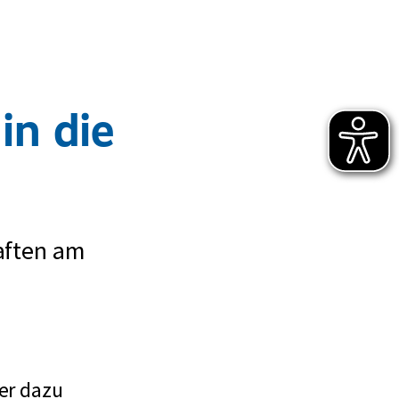
in die
aften am
uer dazu