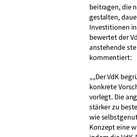
beitragen, die
gestalten, daue
Investitionen i
bewertet der V
anstehende steu
kommentiert:
„Der VdK begrü
konkrete Vorsc
vorlegt. Die an
stärker zu bes
wie selbstgenu
Konzept eine wi