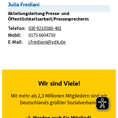
e
g
Kontakt:
Julia Frediani
n
Abteilungsleitung Presse- und
v
Öffentlichkeitsarbeit/Pressesprecherin
e
r
Telefon:
030 9210580-401
s
Mobil:
0175 6604730
i
E-Mail:
j.frediani@vdk.de
c
h
e
r
u
n
Wir sind Viele!
g
Mit mehr als 2,3 Millionen Mitgliedern sind wir
Deutschlands größter Sozialverband.
Werden auch Sie Mitglied!