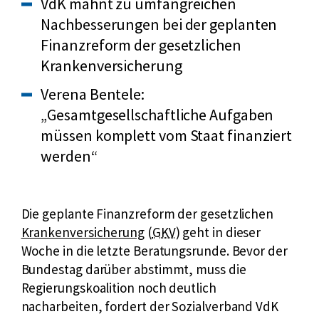
VdK mahnt zu umfangreichen
Nachbesserungen bei der geplanten
Finanzreform der gesetzlichen
Krankenversicherung
Verena Bentele:
„Gesamtgesellschaftliche Aufgaben
müssen komplett vom Staat finanziert
werden“
Die geplante Finanzreform der gesetzlichen
k
Krankenversicherung
(
GKV
) geht in dieser
u
Woche in die letzte Beratungsrunde. Bevor der
r
Bundestag darüber abstimmt, muss die
z
Regierungskoalition noch deutlich
f
nacharbeiten, fordert der Sozialverband VdK