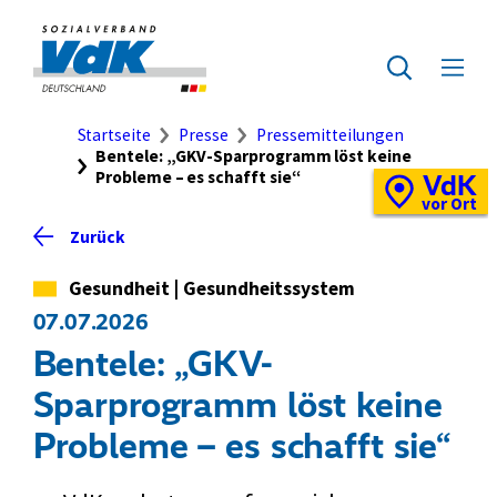
Direkt
zum
Zur
Seiteninhalt
Startseite
Zur
Menü
springen
des
ausklap
Suche
Brotkrumennavigation
Startseite
Presse
Pressemitteilungen
Bentele: „GKV-Sparprogramm löst keine
Probleme – es schafft sie“
VdK
Schnellzugriff
Vor-
vor Ort
Ort-
Zurück
Standortkarte
Kategorie
Gesundheit
|
Gesundheitssystem
07.07.2026
Bentele: „GKV-
Sparprogramm löst keine
Probleme – es schafft sie“