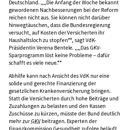
ü
Deutschland.
„Die Anfang der Woche bekannt
r
gewordenen Nachbesserungen bei der Reform
G
reichen nicht aus. Sie können nicht darüber
e
hinwegtäuschen, dass die Bundesregierung
s
versucht, auf Kosten der Versicherten ihr
e
Haushaltsloch zu stopfen“
, sagt VdK-
t
Präsidentin Verena Bentele.
„Das GKV-
z
Sparprogramm löst keine Probleme – dafür
l
schafft es viele neue.“
i
Abhilfe kann nach Ansicht des VdK nur eine
c
solide und gerechte Finanzierung der
h
gesetzlichen Krankenversicherung bringen.
e
Statt die Versicherten durch hohe Beiträge und
K
Zuzahlungen zu belasten und den Kassen
r
Zuschüsse zu kürzen, müsste der Bund deutlich
a
k
mehr zur
GKV
beitragen. Experten der
n
u
Finanzkommission Gesundheit zufolge beläuft