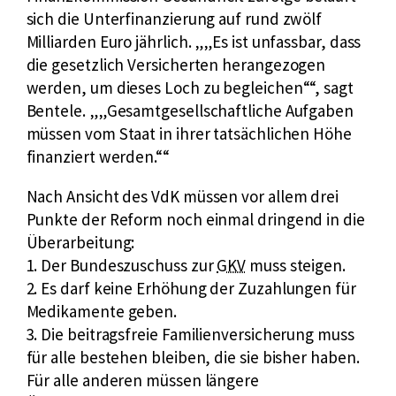
k
r
sich die Unterfinanzierung auf rund zwölf
e
z
Milliarden Euro jährlich.
„Es ist unfassbar, dass
n
f
die gesetzlich Versicherten herangezogen
v
ü
werden, um dieses Loch zu begleichen“
, sagt
e
r
Bentele.
„Gesamtgesellschaftliche Aufgaben
r
G
müssen vom Staat in ihrer tatsächlichen Höhe
s
e
finanziert werden.“
i
s
c
Nach Ansicht des VdK müssen vor allem drei
e
h
Punkte der Reform noch einmal dringend in die
t
e
Überarbeitung:
z
r
k
1. Der Bundeszuschuss zur
GKV
muss steigen.
l
u
u
2. Es darf keine Erhöhung der Zuzahlungen für
i
n
r
Medikamente geben.
c
g
z
3. Die beitragsfreie Familienversicherung muss
h
f
für alle bestehen bleiben, die sie bisher haben.
e
ü
Für alle anderen müssen längere
K