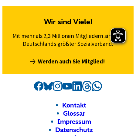
Wir sind Viele!
Mit mehr als 2,3 Millionen Mitgliedern sind wir
Deutschlands größter Sozialverband.
Werden auch Sie Mitglied!
Social
Externer
VdK
Externer
VdK
Externer
VdK
Externer
VdK
Externer
VdK
Externer
VdK
Externer
VdK
Media
Link:
Link:
Link:
Link:
Link:
Link:
auf
Link:
auf
auf
auf
auf
auf
auf
Kanäle
Threads
Facebook
Instagram
Bluesky
LinkedIn
Whatsapp
YouTube
Footer
Meta-
Kontakt
Navigation
Glossar
Impressum
Datenschutz