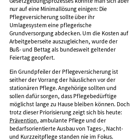
z
Gesetzgebungsprozesses konnte man sich aber
f
nur auf eine Minimallösung einigen: Die
ü
Pflegeversicherung sollte über ihr
r
Umlagesystem eine pflegerische
C
Grundversorgung abdecken. Um die Kosten auf
h
Arbeitgeberseite auszugleichen, wurde der
r
Buß- und Bettag als bundesweit geltender
i
Feiertag geopfert.
s
Ein Grundpfeiler der Pflegeversicherung ist
t
seither der Vorrang der häuslichen vor der
l
stationären Pflege. Angehörige sollten und
i
sollen dafür sorgen, dass Pflegebedürftige
c
möglichst lange zu Hause bleiben können. Doch
h
trotz dieser Priorisierung zeigt sich bis heute:
D
Prävention
, ambulante Pflege und der
e
bedarfsorientierte Ausbau von Tages-, Nacht-
m
und Kurzzeitpflege standen nie im Fokus.
o