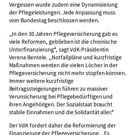
Vergessen wurde zudem eine Dynamisierung
k
der Pflegeleistungen. Jede Anpassung muss
r
vom Bundestag beschlossen werden.
a
t
„In den 30 Jahren Pflegeversicherung gab es
i
viele Reformen, geblieben ist die chronische
s
Unterfinanzierung“, sagt VdK-Präsidentin
c
Verena Bentele. „Notfallpläne und kurzfristige
h
Maßnahmen werden die vielen Löcher in der
e
Pflegeversicherung nicht mehr stopfen können.
U
Immer weitere kurzfristige
n
Beitragssteigerungen führen zu massiver
i
Verunsicherung bei Pflegebedürftigen und
o
ihren Angehörigen. Der Sozialstaat braucht
n
stabile Einnahmen und die Solidarität aller.“
Der VdK fordert daher die Reformierung der
Finanzierung der Pflegeversicherung. „Es