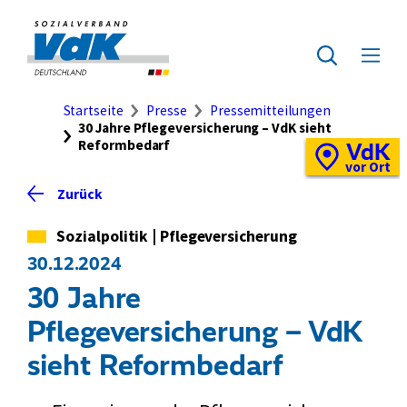
Direkt
zum
Zur
Seiteninhalt
Startseite
Zur
Menü
springen
des
ausklap
Suche
Brotkrumennavigation
Startseite
Presse
Pressemitteilungen
30 Jahre Pflegeversicherung – VdK sieht
Reformbedarf
VdK
Schnellzugriff
Vor-
vor Ort
Ort-
Zurück
Standortkarte
Kategorie
Sozialpolitik
|
Pflegeversicherung
30.12.2024
30 Jahre
Pflegeversicherung – VdK
sieht Reformbedarf