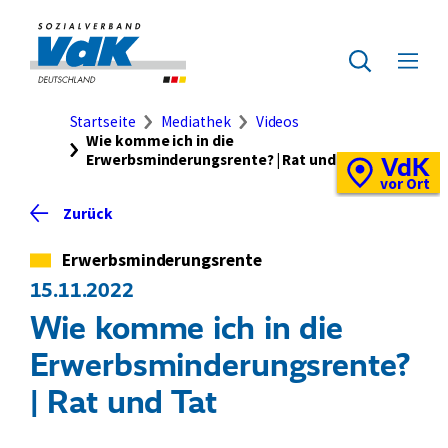
Direkt
zum
Zur
Seiteninhalt
Startseite
Zur
Menü
springen
des
ausklap
Suche
Brotkrumennavigation
Startseite
Mediathek
Videos
Wie komme ich in die
Erwerbsminderungsrente? | Rat und Tat
VdK
Schnellzugriff
Vor-
vor Ort
Ort-
Zurück
Standortkarte
Kategorie
Erwerbsminderungsrente
15.11.2022
Wie komme ich in die
Erwerbsminderungsrente?
| Rat und Tat