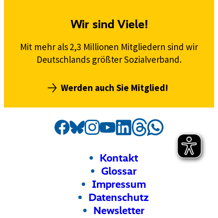
Wir sind Viele!
Mit mehr als 2,3 Millionen Mitgliedern sind wir
Deutschlands größter Sozialverband.
Werden auch Sie Mitglied!
Social
Externer
VdK
Externer
VdK
Externer
VdK
Externer
VdK
Externer
VdK
Externer
VdK
Externer
VdK
Media
Link:
Link:
Link:
Link:
Link:
Link:
auf
Link:
auf
auf
auf
auf
auf
auf
Kanäle
Threads
Facebook
Instagram
Bluesky
LinkedIn
Whatsapp
YouTube
Footer
Meta-
Kontakt
Navigation
Glossar
Impressum
Datenschutz
Newsletter