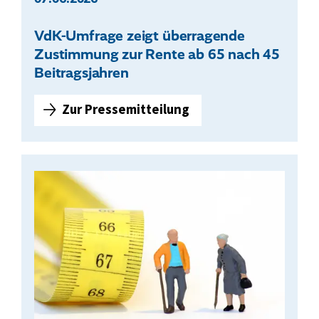
VdK-Umfrage zeigt überragende
Zustimmung zur Rente ab 65 nach 45
Beitragsjahren
Zur Pressemitteilung
V
d
K
-
U
m
f
r
a
g
e
z