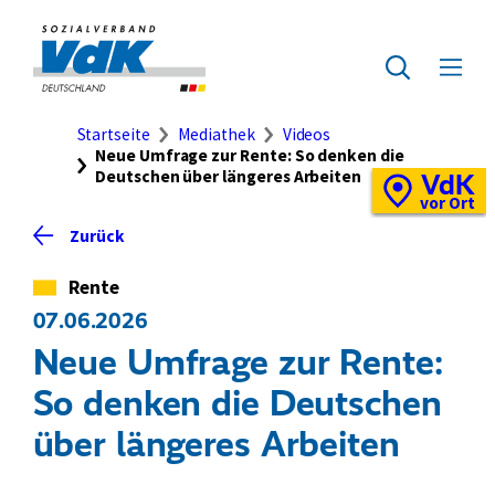
Direkt
zum
Zur
Seiteninhalt
Startseite
Zur
Menü
springen
des
ausklap
Suche
Brotkrumennavigation
Startseite
Mediathek
Videos
Neue Umfrage zur Rente: So denken die
Deutschen über längeres Arbeiten
VdK
Schnellzugriff
Vor-
vor Ort
Ort-
Zurück
Standortkarte
Kategorie
Rente
07.06.2026
Neue Umfrage zur Rente:
So denken die Deutschen
über längeres Arbeiten