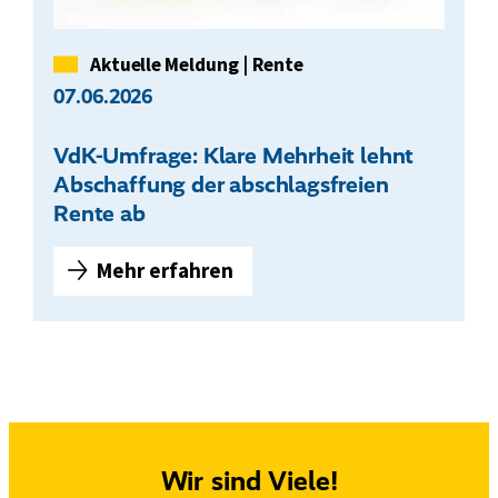
e
i
Kategorie
Aktuelle Meldung
|
Rente
g
07.06.2026
t
ü
VdK-Umfrage: Klare Mehrheit lehnt
b
Abschaffung der abschlagsfreien
e
Rente ab
r
r
a
Mehr erfahren
V
g
d
e
K
n
-
d
U
e
m
Z
f
u
r
Wir sind Viele!
s