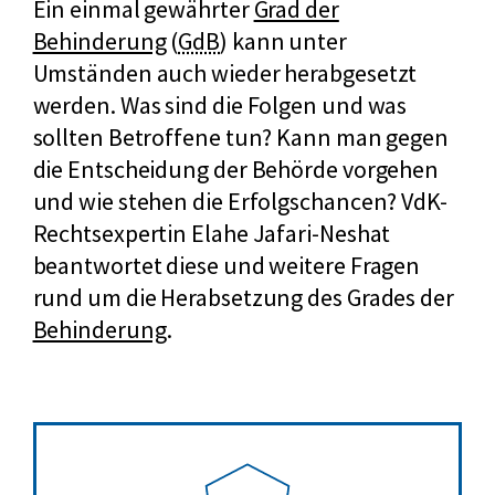
Ein einmal gewährter
Grad der
kurz
Behinderung
(
GdB
) kann unter
für
Grad
Umständen auch wieder herabgesetzt
der
werden. Was sind die Folgen und was
Behinderung
sollten Betroffene tun? Kann man gegen
die Entscheidung der Behörde vorgehen
und wie stehen die Erfolgschancen? VdK-
Rechtsexpertin Elahe Jafari-Neshat
beantwortet diese und weitere Fragen
rund um die Herabsetzung des Grades der
Behinderung
.