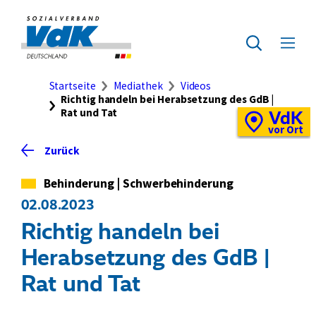
Direkt
zum
Zur
Seiteninhalt
Startseite
Zur
Menü
springen
des
ausklap
Suche
Brotkrumennavigation
Startseite
Mediathek
Videos
Richtig handeln bei Herabsetzung des GdB |
Rat und Tat
VdK
Schnellzugriff
Vor-
vor Ort
Ort-
Zurück
Standortkarte
Kategorie
Behinderung
|
Schwerbehinderung
02.08.2023
Richtig handeln bei
Herabsetzung des GdB |
Rat und Tat