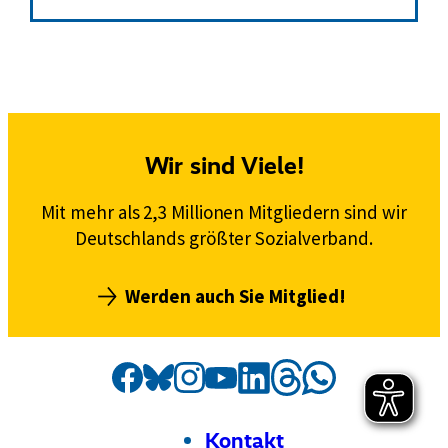
Wir sind Viele!
Mit mehr als 2,3 Millionen Mitgliedern sind wir
Deutschlands größter Sozialverband.
Werden auch Sie Mitglied!
Social
Externer
VdK
Externer
VdK
Externer
VdK
Externer
VdK
Externer
VdK
Externer
VdK
Externer
VdK
Media
Link:
Link:
Link:
Link:
Link:
Link:
auf
Link:
auf
auf
auf
auf
auf
auf
Kanäle
Threads
Facebook
Instagram
Bluesky
LinkedIn
Whatsapp
YouTube
Footer
Meta-
Kontakt