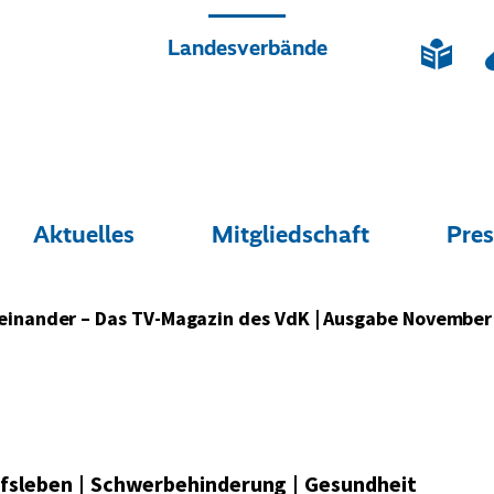
Landesverbände
L
Quicklinks
e
i
c
r
h
t
e
S
s
p
Aktuelles
Mitgliedschaft
Pres
Enthält
Enthält
E
r
die
die
d
r
a
aktuelle
aktuelle
a
c
c
h
Seite
Seite
S
einander – Das TV-Magazin des VdK | Ausgabe November
e
ufsleben
|
Schwerbehinderung
|
Gesundheit