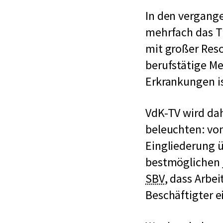
In den vergang
mehrfach das 
mit großer Reso
berufstätige M
Erkrankungen is
VdK-TV wird dah
beleuchten: von
Eingliederung ü
bestmöglichen
k
SBV
, dass Arbe
u
Beschäftigter e
r