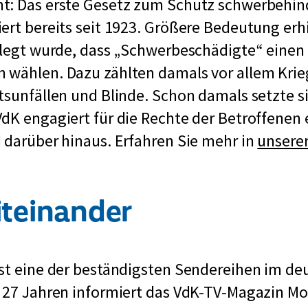
t: Das erste Gesetz zum Schutz schwerbehin
r
:
r
ert bereits seit 1923. Größere Bedeutung er
L
b
elegt wurde, dass „Schwerbeschädigte“ einen
i
e
 wählen. Dazu zählten damals vor allem Krie
n
h
tsunfällen und Blinde. Schon damals setzte s
k
i
dK engagiert für die Rechte der Betroffenen e
:
n
E
 darüber hinaus. Erfahren Sie mehr in
unserer
d
x
e
t
r
teinander
e
t
r
e
n
n
ist eine der beständigsten Sendereihen im de
e
v
t 27 Jahren informiert das VdK-TV-Magazin M
r
e