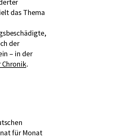
derter
hielt das Thema
gsbeschädigte,
ich der
in – in der
 Chronik
.
utschen
onat für Monat