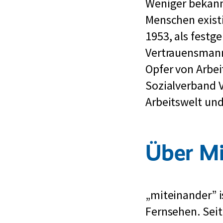
Weniger bekann
z
Menschen existi
f
1953, als festg
ü
Vertrauensmann
r
Opfer von Arbei
S
Sozialverband V
c
Arbeitswelt und
h
w
e
Über Mi
r
b
e
„miteinander” 
h
Fernsehen. Sei
i