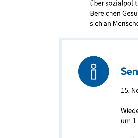
über sozialpoli
n
Bereichen Gesu
d
sich an Mensch
e
r
t
e
n
Sen
v
e
15. N
r
t
Wiede
r
um 1 
e