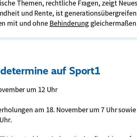
tische Themen, rechtliche Fragen, zeigt Neue
L
r
ndheit und Rente, ist generationsübergreife
i
t
en mit und ohne
Behinderung
gleichermaßen
n
r
k
e
:
t
u
n
determine auf Sport1
g
ovember um 12 Uhr
rholungen am 18. November um 7 Uhr sowie
Uhr.