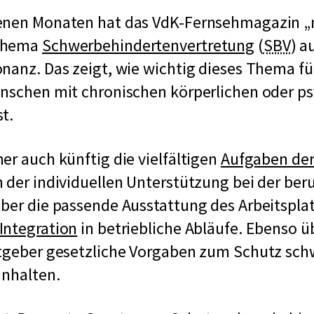
enen Monaten hat das VdK-Fernsehmagazin „
E
k
Thema
Schwerbehindertenvertretung
(
SBV
) a
x
u
nanz. Das zeigt, wie wichtig dieses Thema für
t
r
enschen mit chronischen körperlichen oder p
e
z
t.
r
f
E
er auch künftig die vielfältigen
Aufgaben der
n
ü
x
 der individuellen Unterstützung bei der ber
e
r
t
ber die passende Ausstattung des Arbeitsplat
r
S
e
Integration
in betriebliche Abläufe. Ebenso 
L
c
r
itgeber gesetzliche Vorgaben zum Schutz sc
i
h
n
inhalten.
n
w
e
k
e