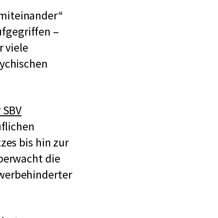
miteinander“
ufgegriffen –
 viele
sychischen
 SBV
uflichen
zes bis hin zur
überwacht die
hwerbehinderter