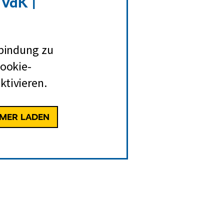
 VdK |
rbindung zu
Cookie-
ktivieren.
MMER LADEN