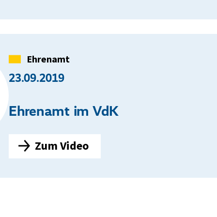
h
r
e
n
Kategorie
Ehrenamt
a
23.09.2019
m
t
Ehrenamt im VdK
b
e
Zum Video
i
E
m
h
S
r
o
e
z
n