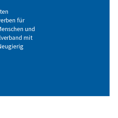
iten
werben für
 Menschen und
lverband mit
Neugierig