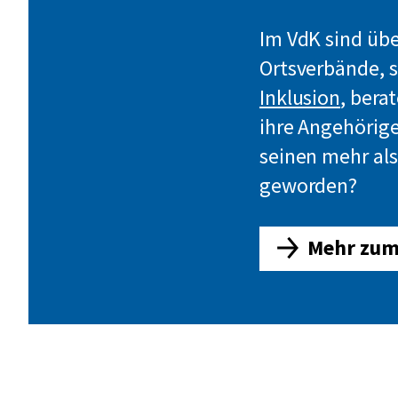
Im VdK sind übe
Ortsverbände, s
Inklusion
, bera
ihre Angehörige
seinen mehr als
geworden?
Mehr zum
E
h
r
e
n