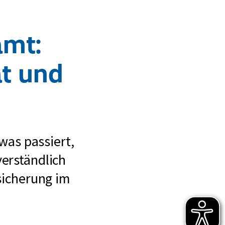
amt:
at und
was passiert,
verständlich
sicherung im