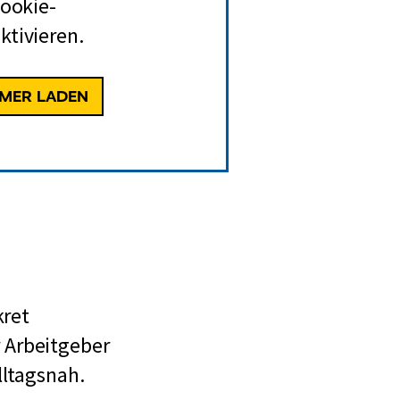
Cookie-
ktivieren.
MMER LADEN
kret
 Arbeitgeber
lltagsnah.