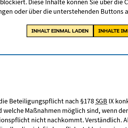
lockiert. Diese Inhalte können Sie über die 
ngen oder über die unterstehenden Buttons a
INHALT EINMAL LADEN
INHALTE I
k
e die Beteiligungspflicht nach §178
SGB
IX kon
u
nd welche Maßnahmen möglich sind, wenn der
r
ionspflicht nicht nachkommt. Verständlich. A