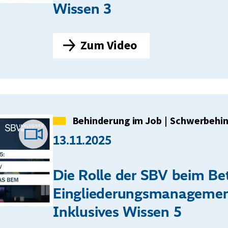
Wissen 3
g
d
e
Zum Video
B
r
e
S
h
c
i
h
n
Kategorie
Behinderung im Job
|
Schwerbehi
w
d
13.11.2025
Video-
e
e
r
r
Die Rolle der SBV beim Bet
b
Beitrag
u
e
Eingliederungsmanagemen
n
h
Inklusives Wissen 5
g
i