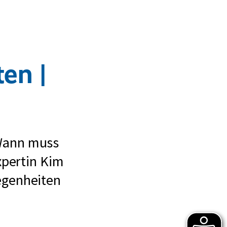
en |
z
Wann muss
Schwerbehindertenvertretung
xpertin Kim
egenheiten
vertretung