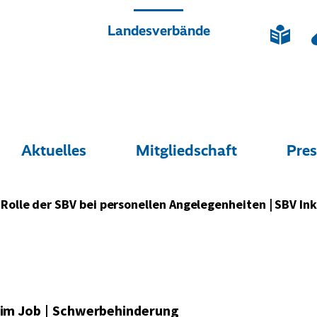
Landesverbände
L
Quicklinks
e
i
c
r
h
t
e
S
s
p
Aktuelles
Mitgliedschaft
Pres
Enthält
Enthält
E
r
die
die
d
r
a
aktuelle
aktuelle
a
c
c
h
Seite
Seite
S
 Rolle der SBV bei personellen Angelegenheiten | SBV Ink
e
im Job
|
Schwerbehinderung