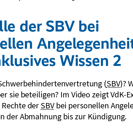
lle der SBV bei
ellen Angelegenheit
klusives Wissen 2
kur
 Schwerbehindertenvertretung (
SBV
)? 
für
er sie beteiligen? Im Video zeigt VdK-E
kurz
 Rechte der
SBV
bei personellen Angel
für
Schwerbehinderten
on der Abmahnung bis zur Kündigung.