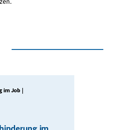
zen.
g im Job
|
hinderung im