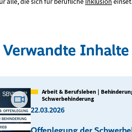
z
r alle, die sich für berufliche
Inklusion
einset
f
ü
r
S
Verwandte Inhalte
o
z
i
a
l
Kategorie
Arbeit & Berufsleben
|
Behinderun
g
Schwerbehinderung
Video-
e
22.03.2026
s
Beitrag
e
Offenlegung der Schwerbe