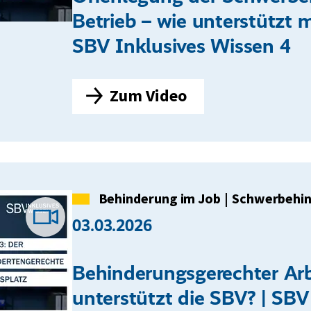
t
Betrieb – wie unterstützt 
z
SBV Inklusives Wissen 4
b
u
Zum Video
c
O
h
f
f
e
n
Kategorie
Behinderung im Job
|
Schwerbehi
l
03.03.2026
Video-
e
g
Behinderungsgerechter Arb
Beitrag
u
unterstützt die SBV? | SBV
n