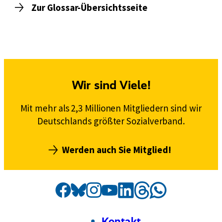
Zur Glossar-Übersichtsseite
Wir sind Viele!
Mit mehr als 2,3 Millionen Mitgliedern sind wir
Deutschlands größter Sozialverband.
Werden auch Sie Mitglied!
Social
Externer
VdK
Externer
VdK
Externer
VdK
Externer
VdK
Externer
VdK
Externer
VdK
Externer
VdK
Media
Link:
Link:
Link:
Link:
Link:
Link:
auf
Link:
auf
auf
auf
auf
auf
auf
Kanäle
Threads
Facebook
Instagram
Bluesky
LinkedIn
Whatsapp
YouTube
Footer
Meta-
Kontakt