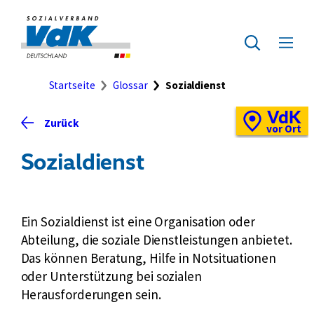
Direkt
zum
Zur
Seiteninhalt
Startseite
Zur
Menü
springen
des
ausklap
Suche
Brotkrumennavigation
Startseite
Glossar
Sozialdienst
VdK
Schnellzugriff
Zurück
Vor-
vor Ort
Ort-
Sozialdienst
Standortkarte
Ein Sozialdienst ist eine Organisation oder
Abteilung, die soziale Dienstleistungen anbietet.
Das können Beratung, Hilfe in Notsituationen
oder Unterstützung bei sozialen
Herausforderungen sein.