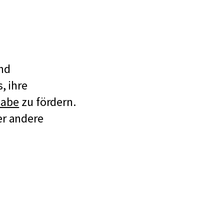
nd
, ihre
habe
zu fördern.
er andere