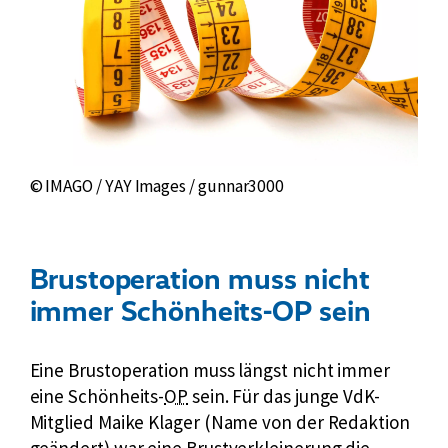
© IMAGO / YAY Images / gunnar3000
Brustoperation muss nicht
immer Schönheits-OP sein
Eine Brustoperation muss längst nicht immer
k
eine Schönheits-
OP
sein. Für das junge VdK-
u
Mitglied Maike Klager (Name von der Redaktion
r