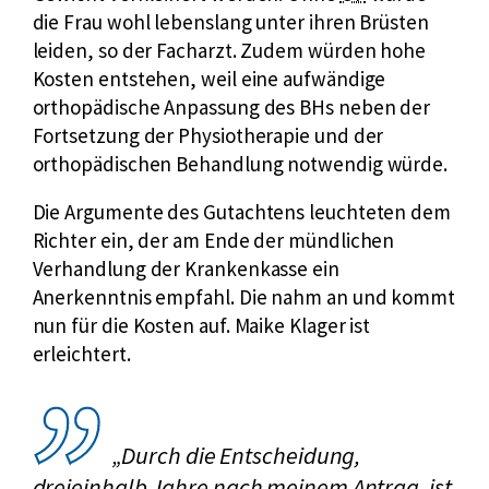
u
die Frau wohl lebenslang unter ihren Brüsten
p
r
leiden, so der Facharzt. Zudem würden hohe
e
z
Kosten entstehen, weil eine aufwändige
r
f
orthopädische Anpassung des BHs neben der
a
ü
Fortsetzung der Physiotherapie und der
t
r
orthopädischen Behandlung notwendig würde.
i
O
o
Die Argumente des Gutachtens leuchteten dem
p
n
Richter ein, der am Ende der mündlichen
e
Verhandlung der Krankenkasse ein
r
Anerkenntnis empfahl. Die nahm an und kommt
a
nun für die Kosten auf. Maike Klager ist
t
erleichtert.
i
o
n
„Durch die Entscheidung,
dreieinhalb Jahre nach meinem Antrag, ist