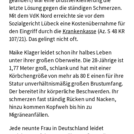
geändert) war eine Brustverkleinerung die
z
letzte Lösung gegen die ständigen Schmerzen.
f
Mit dem VdK Nord erreichte sie vor dem
ü
Sozialgericht Lübeck eine Kostenübernahme für
r
den Eingriff durch die
Krankenkasse
(Az. S 48 KR
O
107/21). Das gelingt nicht oft.
p
Maike Klager leidet schon ihr halbes Leben
e
unter ihrer großen Oberweite. Die 28-Jährige ist
r
1,77 Meter groß, schlank und hat mit einer
a
Körbchengröße von mehr als 80 E einen für ihre
t
Statur unverhältnismäßig großen Brustumfang.
i
Der bereitet ihr körperliche Beschwerden. Ihr
o
schmerzen fast ständig Rücken und Nacken,
n
hinzu kommen Kopfweh bis hin zu
Migräneanfällen.
Jede neunte Frau in Deutschland leidet