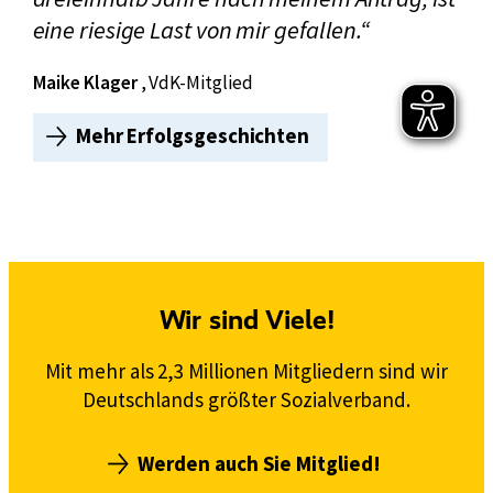
eine riesige Last von mir gefallen.“
Maike Klager
, VdK-Mitglied
Mehr Erfolgsgeschichten
v
o
n
M
a
i
k
Wir sind Viele!
e
K
Mit mehr als 2,3 Millionen Mitgliedern sind wir
l
Deutschlands größter Sozialverband.
a
g
Werden auch Sie Mitglied!
e