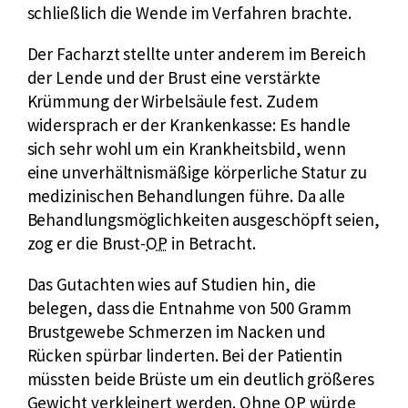
schließlich die Wende im Verfahren brachte.
Der Facharzt stellte unter anderem im Bereich
der Lende und der Brust eine verstärkte
Krümmung der Wirbelsäule fest. Zudem
widersprach er der Krankenkasse: Es handle
sich sehr wohl um ein Krankheitsbild, wenn
eine unverhältnismäßige körperliche Statur zu
medizinischen Behandlungen führe. Da alle
Behandlungsmöglichkeiten ausgeschöpft seien,
k
zog er die Brust-
OP
in Betracht.
u
Das Gutachten wies auf Studien hin, die
r
belegen, dass die Entnahme von 500 Gramm
z
Brustgewebe Schmerzen im Nacken und
f
Rücken spürbar linderten. Bei der Patientin
ü
müssten beide Brüste um ein deutlich größeres
r
k
Gewicht verkleinert werden. Ohne
OP
würde
O