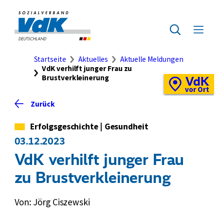
Direkt
zum
Zur
Seiteninhalt
Startseite
Zur
Menü
springen
des
ausklap
Suche
Brotkrumennavigation
Startseite
Aktuelles
Aktuelle Meldungen
VdK verhilft junger Frau zu
Brustverkleinerung
VdK
Schnellzugriff
Vor-
vor Ort
Ort-
Zurück
Standortkarte
Kategorie
Erfolgsgeschichte
|
Gesundheit
03.12.2023
VdK verhilft junger Frau
zu Brustverkleinerung
Von: Jörg Ciszewski