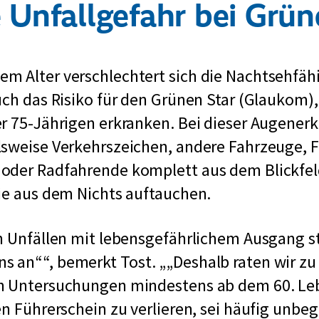
 Unfallgefahr bei Grü
 Alter verschlechtert sich die Nachtsehfähi
uch das Risiko für den Grünen Star (Glaukom)
r 75-Jährigen erkranken. Bei dieser Augener
lsweise Verkehrszeichen, andere Fahrzeuge,
oder Radfahrende komplett aus dem Blickfe
ie aus dem Nichts auftauchen.
n Unfällen mit lebensgefährlichem Ausgang s
ns an“
, bemerkt Tost.
„Deshalb raten wir z
n Untersuchungen mindestens ab dem 60. Leb
en Führerschein zu verlieren, sei häufig unbeg