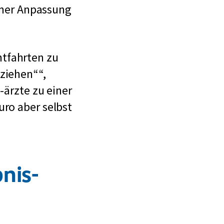
e
einer Anpassung
s
e
n
htfahrten zu
rziehen“
,
-ärzte zu einer
uro aber selbst
nis-