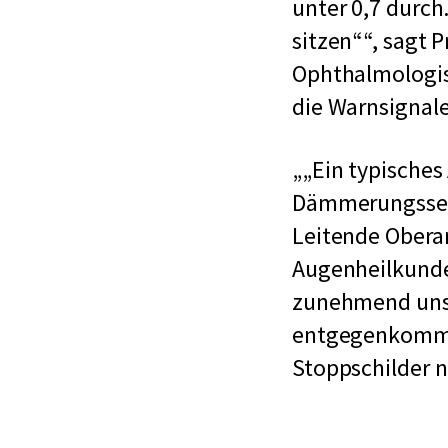
unter 0,7 durch
sitzen“
, sagt 
Ophthalmologisc
die Warnsignal
„Ein typisches
Dämmerungsseh
Leitende Oberarz
Augenheilkunde
zunehmend unsic
entgegenkommen
Stoppschilder n