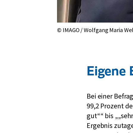
© IMAGO / Wolfgang Maria We
Eigene 
Bei einer Befra
99,2 Prozent de
gut“
bis
„seh
Ergebnis zutage