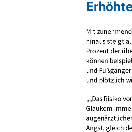
Erhöhte
Mit zunehmendem
hinaus steigt a
Prozent der übe
können beispie
und Fußgänger 
und plötzlich w
„Das Risiko vo
Glaukom imme
augenärztliche
Angst, gleich d