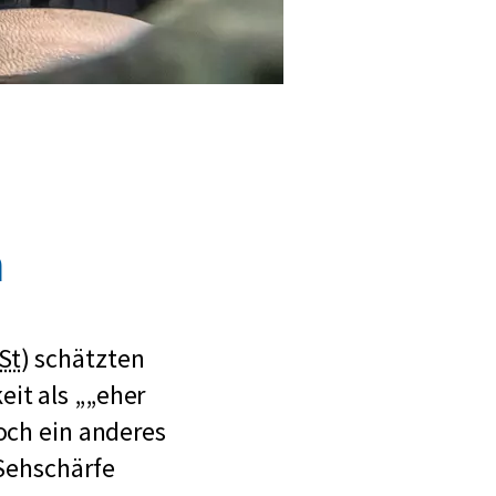
h
k
St
) schätzten
u
eit als
„eher
r
och ein anderes
z
 Sehschärfe