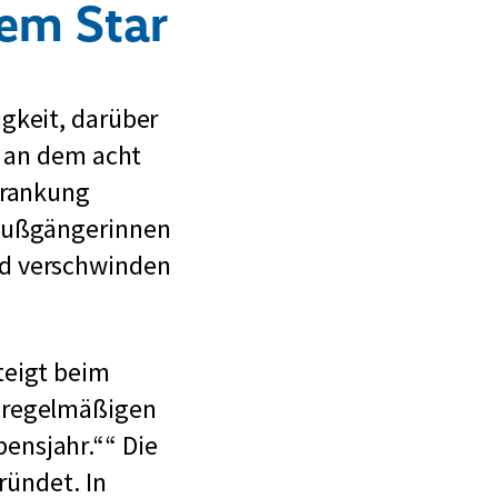
nem Star
l
t
f
gkeit, darüber
ü
, an dem acht
r
krankung
S
 Fußgängerinnen
t
ld verschwinden
r
a
ß
teigt beim
e
u regelmäßigen
n
ensjahr.“
Die
w
ründet. In