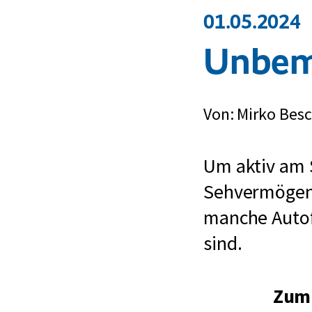
01.05.2024
Unbeme
Von: Mirko Bes
Um aktiv am 
Sehvermögen u
manche Autof
sind.
Zum 