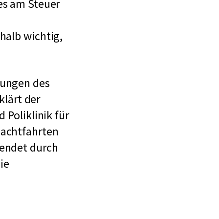
f
es am Steuer
ü
r
halb wichtig,
B
u
rungen des
n
rklärt der
d
 Poliklinik für
e
Nachtfahrten
s
lendet durch
a
ie
n
s
t
a