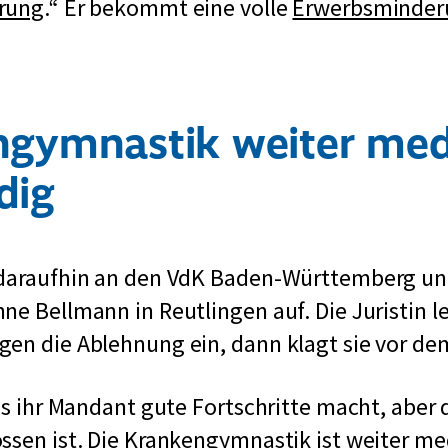
rung
.“ Er bekommt eine volle
Erwerbsminder
gymnastik weiter med
dig
 daraufhin an den VdK Baden-Württemberg u
ne Bellmann in Reutlingen auf. Die Juristin l
en die Ablehnung ein, dann klagt sie vor dem
ass ihr Mandant gute Fortschritte macht, aber 
ssen ist. Die Krankengymnastik ist weiter me