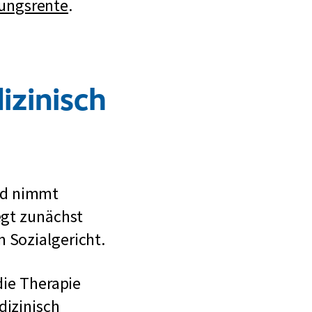
ungsrente
.
izinisch
nd nimmt
egt zunächst
 Sozialgericht.
die Therapie
dizinisch