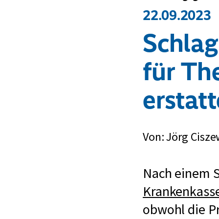
22.09.2023
Schlag
für The
erstat
Von: Jörg Cisze
Nach einem Sc
Krankenkass
obwohl die Pr