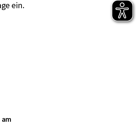
age ein.
e am