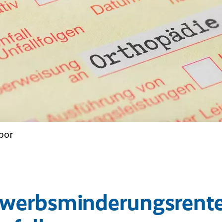
bor
rwerbsminderungsrent