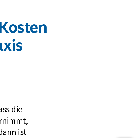
 Kosten
axis
ass die
ernimmt,
dann ist