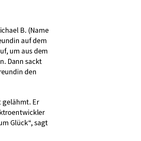
Michael B. (Name
reundin auf dem
auf, um aus dem
n. Dann sackt
Freundin den
t gelähmt. Er
ktroentwickler
um Glück“, sagt