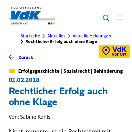
Direkt
zum
Zur
Seiteninhalt
Startseite
Zur
Menü
springen
des
ausklap
Suche
Brotkrumennavigation
Startseite
Aktuelles
Aktuelle Meldungen
Rechtlicher Erfolg auch ohne Klage
VdK
Schnellzugriff
Vor-
vor Ort
Zurück
Ort-
Standortkarte
Kategorie
Erfolgsgeschichte
|
Sozialrecht
|
Behinderung
01.02.2018
Rechtlicher Erfolg auch
ohne Klage
Von: Sabine Kohls
Nicht immer muss ein Rechtsstreit mit