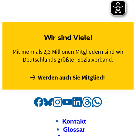
Wir sind Viele!
Mit mehr als 2,3 Millionen Mitgliedern sind wir
Deutschlands größter Sozialverband.
Werden auch Sie Mitglied!
Social
Externer
VdK
Externer
VdK
Externer
VdK
Externer
VdK
Externer
VdK
Externer
VdK
Externer
VdK
Media
Link:
Link:
Link:
Link:
Link:
Link:
auf
Link:
auf
auf
auf
auf
auf
auf
Kanäle
Threads
Facebook
Instagram
Bluesky
LinkedIn
Whatsapp
YouTube
Footer
Meta-
Kontakt
Navigation
Glossar