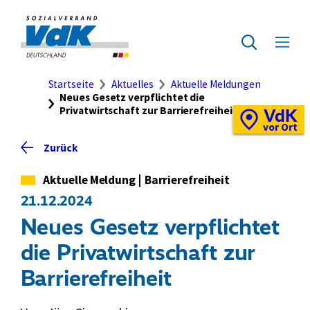
Direkt
zum
Zur
Seiteninhalt
Startseite
Zur
Menü
springen
des
ausklap
Suche
Brotkrumennavigation
Startseite
Aktuelles
Aktuelle Meldungen
Neues Gesetz verpflichtet die
Privatwirtschaft zur Barrierefreiheit
VdK
Schnellzugriff
Vor-
vor Ort
Ort-
Zurück
Standortkarte
Kategorie
Aktuelle Meldung
|
Barrierefreiheit
21.12.2024
Neues Gesetz verpflichtet
die Privatwirtschaft zur
Barrierefreiheit