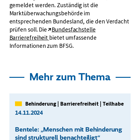
gemeldet werden. Zuständig ist die
Marktüberwachungsbehörde im
entsprechenden Bundesland, die den Verdacht
E
prüfen soll. Die
Bundesfachstelle
x
Barrierefreiheit
bietet umfassende
t
Informationen zum BFSG.
e
r
n
Mehr zum Thema
e
r
L
i
Kategorie
Behinderung
|
Barrierefreiheit
|
Teilhabe
n
14.11.2024
k
:
Bentele: „Menschen mit Behinderung
sind strukturell benachteiligt“