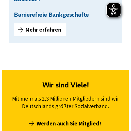
n
m
Barrierefreie Bankgeschäfte
i
t
Mehr erfahren
B
B
e
a
h
r
i
r
n
i
d
e
e
r
r
e
Wir sind Viele!
u
f
n
r
Mit mehr als 2,3 Millionen Mitgliedern sind wir
g
e
Deutschlands größter Sozialverband.
s
i
i
e
Werden auch Sie Mitglied!
n
B