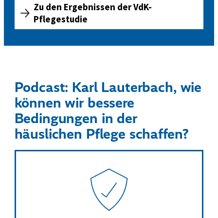
Zu den Ergebnissen der VdK-
A
Pflegestudie
l
l
e
s
z
Podcast: Karl Lauterbach, wie
u
können wir bessere
r
V
Bedingungen in der
d
häuslichen Pflege schaffen?
K
-
P
f
l
e
g