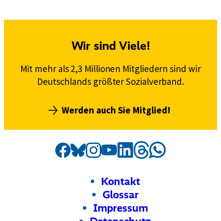
Wir sind Viele!
Mit mehr als 2,3 Millionen Mitgliedern sind wir
Deutschlands größter Sozialverband.
Werden auch Sie Mitglied!
Social
Externer
VdK
Externer
VdK
Externer
VdK
Externer
VdK
Externer
VdK
Externer
VdK
Externer
VdK
Media
Link:
Link:
Link:
Link:
Link:
Link:
auf
Link:
auf
auf
auf
auf
auf
auf
Kanäle
Threads
Facebook
Instagram
Bluesky
LinkedIn
Whatsapp
YouTube
Footer
Meta-
Kontakt
Navigation
Glossar
Impressum