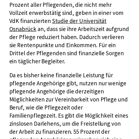
Prozent aller Pflegenden, die nicht mehr
Vollzeit erwerbstätig sind, geben in einer vom
E
VdK finanzierten
Studie der Universität
x
Osnabrück
an, dass sie ihre Arbeitszeit aufgrund
t
der Pflege reduziert haben. Dadurch verlieren
e
sie Rentenpunkte und Einkommen. Für ein
r
Drittel der Pflegenden sind finanzielle Sorgen
n
ein täglicher Begleiter.
e
Da es bisher keine finanzielle Leistung für
r
pflegende Angehörige gibt, nutzen nur wenige
L
pflegende Angehörige die derzeitigen
i
Möglichkeiten zur Vereinbarkeit von Pflege und
n
Beruf, wie die Pflegezeit oder
k
Familienpflegezeit. Es gibt die Möglichkeit eines
:
zinslosen Darlehens, um die Freistellung von
der Arbeit zu finanzieren. 55 Prozent der