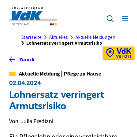
Direkt
zum
Zur
Seiteninhalt
Startseite
Zur
Menü
springen
des
ausklap
Suche
Brotkrumennavigation
Startseite
Aktuelles
Aktuelle Meldungen
Lohnersatz verringert Armutsrisiko
VdK
Schnellzugriff
Vor-
vor Ort
Zurück
Ort-
Standortkarte
Kategorie
Aktuelle Meldung
|
Pflege zu Hause
02.04.2024
Lohnersatz verringert
Armutsrisiko
Von: Julia Frediani
Ein Pflegelohn oder eine vergleichbare