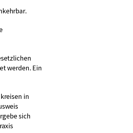
mkehrbar.
e
esetzlichen
tet werden. Ein
kreisen in
usweis
ergebe sich
raxis