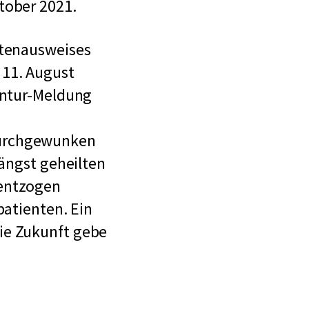
tober 2021.
rtenausweises
 11. August
gentur-Meldung
durchgewunken
längst geheilten
 entzogen
patienten. Ein
ie Zukunft gebe