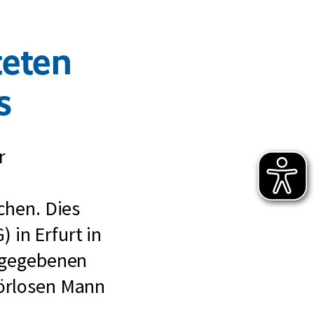
teten
s
r
n
hen. Dies
 in Erfurt in
tgegebenen
hörlosen Mann