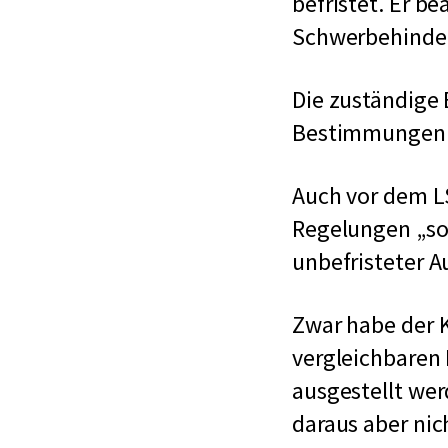
befristet. Er b
Schwerbehinder
Die zuständige 
Bestimmungen
Auch vor dem LS
Regelungen
so
unbefristeter 
Zwar habe der K
vergleichbaren 
ausgestellt wer
daraus aber nic