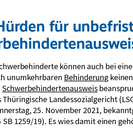
ürden für unbefris
behindertenauswei
 Schwerbehinderte können auch bei eine
ich unumkehrbaren
Behinderung
keine
n
Schwerbehindertenausweis
beanspruc
 Thüringische Landessozialgericht (LSG)
nnerstag, 25. November 2021, bekann
L 5 SB 1259/19). Es wies damit einen ge