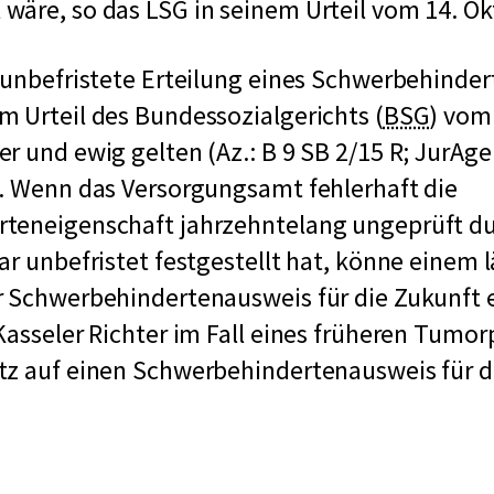
äre, so das LSG in seinem Urteil vom 14. Ok
 unbefristete Erteilung eines Schwerbehinde
k
 Urteil des Bundessozialgerichts (
BSG
) vom
u
r und ewig gelten (Az.: B 9 SB 2/15 R; JurA
r
. Wenn das Versorgungsamt fehlerhaft die
z
teneigenschaft jahrzehntelang ungeprüft 
f
ar unbefristet festgestellt hat, könne einem 
ü
r Schwerbehindertenausweis für die Zukunft
r
Kasseler Richter im Fall eines früheren Tumor
B
tz auf einen Schwerbehindertenausweis für d
u
n
d