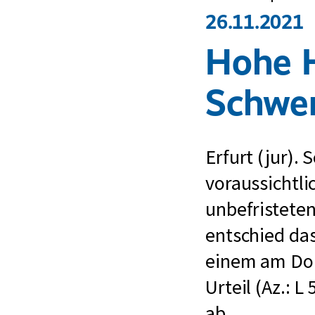
26.11.2021
Hohe H
Schwer
Erfurt (jur).
voraussichtl
unbefristete
entschied das
einem am Do
Urteil (Az.: 
ab.