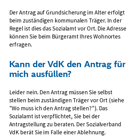
s
Der Antrag auf Grundsicherung im Alter erfolgt
i
beim zuständigen kommunalen Träger. In der
c
h
Regel ist dies das Sozialamt vor Ort. Die Adresse
e
können Sie beim Bürgeramt Ihres Wohnortes
r
erfragen.
u
n
Kann der VdK den Antrag für
g
mich ausfüllen?
i
m
A
Leider nein. Den Antrag müssen Sie selbst
l
stellen beim zuständigen Träger vor Ort (siehe
t
"Wo muss ich den Antrag stellen?"). Das
e
Sozialamt ist verpflichtet, Sie bei der
r
Antragstellung zu beraten. Der Sozialverband
VdK berät Sie im Falle einer Ablehnung.