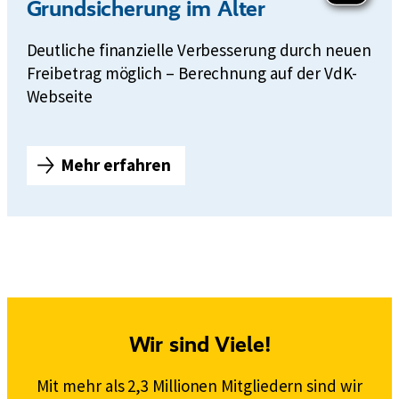
Grundsicherung im Alter
Deutliche finanzielle Verbesserung durch neuen
Freibetrag möglich – Berechnung auf der VdK-
Webseite
Mehr erfahren
V
d
K
r
ä
t
z
u
Wir sind Viele!
A
n
Mit mehr als 2,3 Millionen Mitgliedern sind wir
t