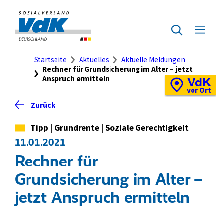
Direkt
zum
Zur
Seiteninhalt
Startseite
Zur
Menü
springen
des
ausklap
Suche
Brotkrumennavigation
Startseite
Aktuelles
Aktuelle Meldungen
Rechner für Grundsicherung im Alter – jetzt
Anspruch ermitteln
VdK
Schnellzugriff
Vor-
vor Ort
Ort-
Zurück
Standortkarte
Kategorie
Tipp
|
Grundrente
|
Soziale Gerechtigkeit
11.01.2021
Rechner für
Grundsicherung im Alter –
jetzt Anspruch ermitteln