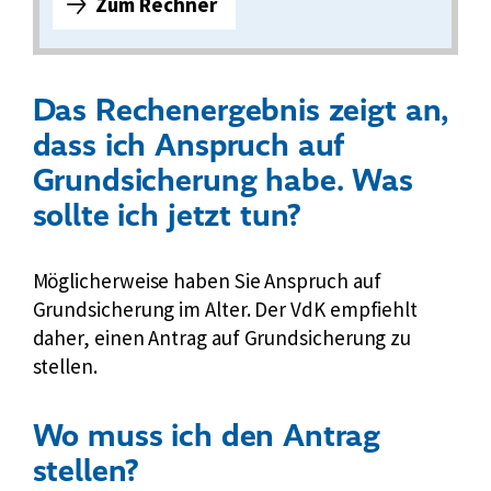
Zum Rechner
Z
u
m
R
Das Rechenergebnis zeigt an,
e
dass ich Anspruch auf
c
Grundsicherung habe. Was
h
n
sollte ich jetzt tun?
e
r
Möglicherweise haben Sie Anspruch auf
f
Grundsicherung im Alter. Der VdK empfiehlt
ü
daher, einen Antrag auf Grundsicherung zu
r
stellen.
G
r
u
Wo muss ich den Antrag
n
stellen?
d