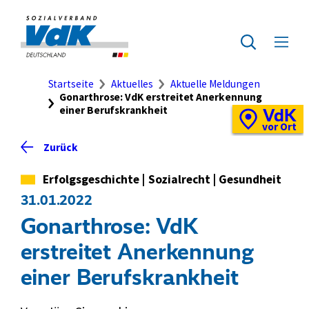
Direkt
zum
Zur
Seiteninhalt
Startseite
Zur
Menü
springen
des
ausklap
Suche
Brotkrumennavigation
Startseite
Aktuelles
Aktuelle Meldungen
Gonarthrose: VdK erstreitet Anerkennung
einer Berufskrankheit
VdK
Schnellzugriff
Vor-
vor Ort
Ort-
Zurück
Standortkarte
Kategorie
Erfolgsgeschichte
|
Sozialrecht
|
Gesundheit
31.01.2022
Gonarthrose: VdK
erstreitet Anerkennung
einer Berufskrankheit