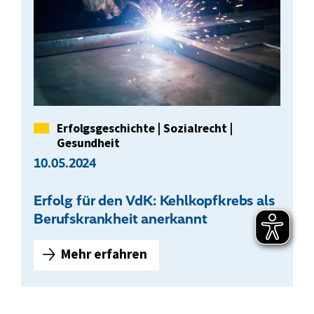
Kategorie
Erfolgsgeschichte
|
Sozialrecht
|
Gesundheit
10.05.2024
Erfolg für den VdK: Kehlkopfkrebs als
Berufskrankheit anerkannt
Mehr erfahren
E
r
f