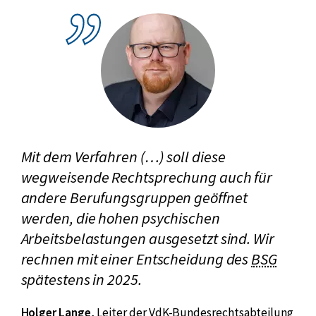
z
e
f
s
ü
s
r
o
B
z
u
i
n
a
d
l
Mit dem Verfahren (…) soll diese
e
g
wegweisende Rechtsprechung auch für
s
e
andere Berufungsgruppen geöffnet
s
r
werden, die hohen psychischen
o
i
z
c
Arbeitsbelastungen ausgesetzt sind. Wir
i
h
kurz
rechnen mit einer Entscheidung des
BSG
a
t
für
Bun
spätestens in 2025.
l
g
Holger Lange
,
Leiter der VdK-Bundesrechtsabteilung