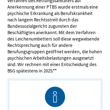
z
Verfahren des Rettungssanitäters auf
f
Anerkennung einer PTBS wurde erstmals eine
ü
psychische Erkrankung als Berufskrankheit
r
nach langem Rechtsstreit durch das
B
Bundessozialgericht zugunsten der
u
Beschäftigten anerkannt. Mit dem Verfahren
n
des Leichenumbetters soll diese wegweisende
d
Rechtsprechung auch für andere
e
Berufungsgruppen geöffnet werden, die hohen
s
psychischen Arbeitsbelastungen ausgesetzt
s
sind. Wir rechnen mit einer Entscheidung des
o
BSG spätestens in 2025.“
z
i
a
l
g
e