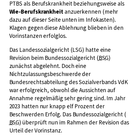
PTBS als Berufskrankheit beziehungsweise als
Wie-Berufskrankheit
anzuerkennen (mehr
dazu auf dieser Seite unten im Infokasten).
Klagen gegen diese Ablehnung blieben in den
Vorinstanzen erfolglos.
Das Landessozialgericht (LSG) hatte eine
k
Revision beim Bundessozialgericht (
BSG
)
u
zunächst abgelehnt. Doch eine
r
Nichtzulassungsbeschwerde der
z
Bundesrechtsabteilung des Sozialverbands VdK
f
war erfolgreich, obwohl die Aussichten auf
ü
Annahme regelmäßig sehr gering sind. Im Jahr
r
2023 hatten nur knapp elf Prozent der
B
Beschwerden Erfolg. Das Bundessozialgericht (
k
u
BSG
) überprüft nun im Rahmen der Revision das
u
n
Urteil der Vorinstanz.
r
d