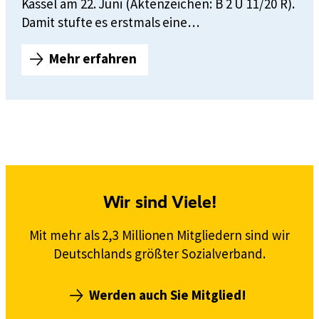
u
Kassel am 22. Juni (Aktenzeichen: B 2 U 11/20 R).
r
Damit stufte es erstmals eine…
z
Mehr erfahren
f
S
ü
a
r
n
B
i
u
t
n
ä
d
t
e
e
Wir sind Viele!
s
r
s
k
Mit mehr als 2,3 Millionen Mitgliedern sind wir
o
l
Deutschlands größter Sozialverband.
a
z
g
i
Werden auch Sie Mitglied!
t
a
e
l