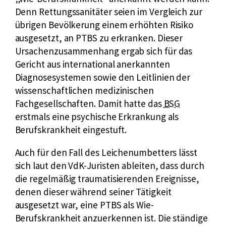
z
r
r
Denn Rettungssanitäter seien im Vergleich zur
f
n
B
übrigen Bevölkerung einem erhöhten Risiko
ü
e
u
ausgesetzt, an PTBS zu erkranken. Dieser
r
r
n
Ursachenzusammenhang ergab sich für das
B
L
d
Gericht aus international anerkannten
u
i
e
Diagnosesystemen sowie den Leitlinien der
n
n
s
wissenschaftlichen medizinischen
d
k
s
k
Fachgesellschaften. Damit hatte das
BSG
e
:
o
u
erstmals eine psychische Erkrankung als
s
z
r
Berufskrankheit eingestuft.
s
i
z
Auch für den Fall des Leichenumbetters lässt
o
a
f
sich laut den VdK-Juristen ableiten, dass durch
z
l
ü
die regelmäßig traumatisierenden Ereignisse,
i
g
r
denen dieser während seiner Tätigkeit
a
e
B
ausgesetzt war, eine PTBS als Wie-
l
r
u
Berufskrankheit anzuerkennen ist. Die ständige
g
i
n