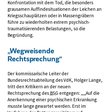
Konfrontation mit dem Tod, die besonders
e
c
d
grausamen Auffindesituationen der Leichen an
r
h
e
Kriegsschauplätzen oder in Massengräbern
i
t
s
führe zu wiederholten extrem psychisch-
c
s
traumatisierenden Belastungen, so die
h
o
Begründung.
t
z
i
a
„Wegweisende
l
Rechtsprechung“
g
e
Der kommissarische Leiter der
r
Bundesrechtsabteilung des VdK, Holger Lange,
i
tritt den Kritikern an der neuen
c
k
Rechtsprechung des
BSG
entgegen:
„Auf die
h
u
Anerkennung einer psychischen Erkrankung
t
r
musste lange gewartet werden. Erst im