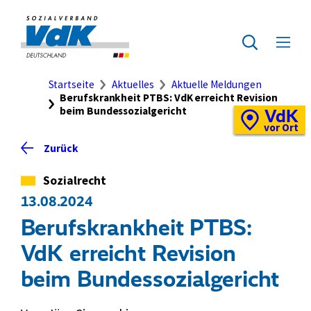
Direkt
zum
Zur
Seiteninhalt
Startseite
Zur
Menü
springen
des
ausklap
Suche
Brotkrumennavigation
Startseite
Aktuelles
Aktuelle Meldungen
Berufskrankheit PTBS: VdK erreicht Revision
beim Bundessozialgericht
VdK
Schnellzugriff
Vor-
vor Ort
Ort-
Zurück
Standortkarte
Kategorie
Sozialrecht
13.08.2024
Berufskrankheit PTBS:
VdK erreicht Revision
beim Bundessozialgericht