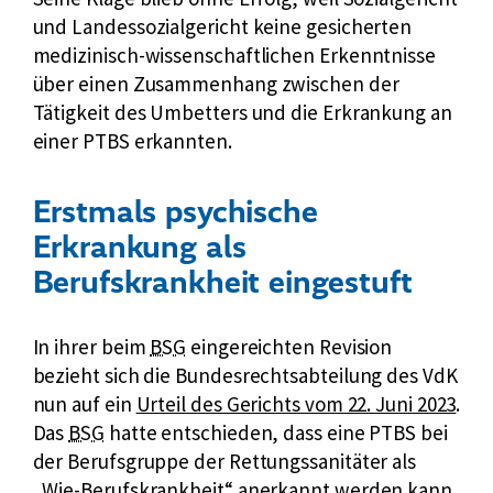
und Landessozialgericht keine gesicherten
medizinisch-wissenschaftlichen Erkenntnisse
über einen Zusammenhang zwischen der
Tätigkeit des Umbetters und die Erkrankung an
einer PTBS erkannten.
Erstmals psychische
Erkrankung als
Berufskrankheit eingestuft
k
In ihrer beim
BSG
eingereichten Revision
u
bezieht sich die Bundesrechtsabteilung des VdK
E
r
nun auf ein
Urteil des Gerichts vom 22. Juni 2023
.
k
x
z
Das
BSG
hatte entschieden, dass eine PTBS bei
u
t
f
der Berufsgruppe der Rettungssanitäter als
r
e
ü
„Wie-Berufskrankheit“ anerkannt werden kann.